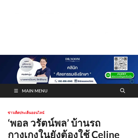
Truststoreonline
บริษัทด้านสื่อ/ข่าวสารใน กรุงเทพมหานคร ประเทศไทย
MAIN MENU
ข่าวเด็ดประเด็นออนไลน์
‘พอล วรัตน์พล’ บ้านรถ
กางเกงในยังต้องใช้ Celine