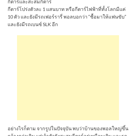
กีตาร์และสะสมกีตาร์
กีตาร์โปร่งตัวละ 1 แสนบาท หรือกีตาร์ไฟฟ้าที่ทั้งโลกมีแค่
10 ตัว และยังมีรถเฟอร์รารี่ พอลบอกว่า “ซื้อมาให้แฟนขับ”
และยังมีรถเบนซ์ SLK อีก
อย่างไรก็ตาม จากรูปในปัจจุบัน พบว่าบ้านของพอลใหญ่ขึ้น
กว้างกว่าเดิม แต่เจ้าตัวยังสะสมกีตาร์อยู่เหมือนเดิม และรถ