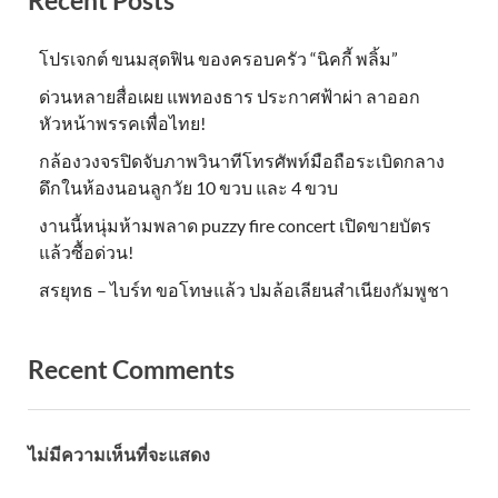
Recent Posts
โปรเจกต์ ขนมสุดฟิน ของครอบครัว “นิคกี้ พลิ้ม”
ด่วนหลายสื่อเผย แพทองธาร ประกาศฟ้าผ่า ลาออก
หัวหน้าพรรคเพื่อไทย!
กล้องวงจรปิดจับภาพวินาทีโทรศัพท์มือถือระเบิดกลาง
ดึกในห้องนอนลูกวัย 10 ขวบ และ 4 ขวบ
งานนี้หนุ่มห้ามพลาด puzzy fire concert เปิดขายบัตร
แล้วซื้อด่วน!
สรยุทธ – ไบร์ท ขอโทษแล้ว ปมล้อเลียนสำเนียงกัมพูชา
Recent Comments
ไม่มีความเห็นที่จะแสดง