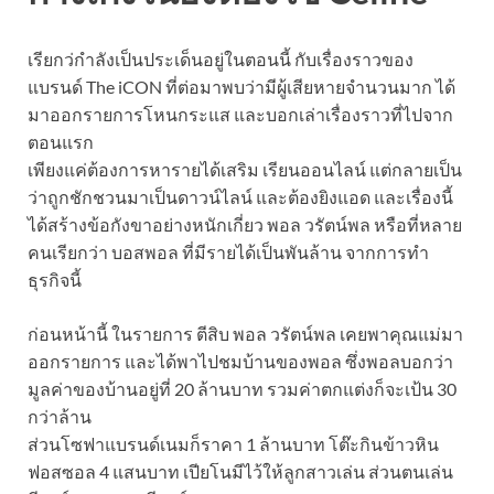
เรียกว่กำลังเป็นประเด็นอยู่ในตอนนี้ กับเรื่องราวของ
แบรนด์ The iCON ที่ต่อมาพบว่ามีผู้เสียหายจำนวนมาก ได้
มาออกรายการโหนกระแส และบอกเล่าเรื่องราวที่ไปจาก
ตอนแรก
เพียงแค่ต้องการหารายได้เสริม เรียนออนไลน์ แต่กลายเป็น
ว่าถูกชักชวนมาเป็นดาวน์ไลน์ และต้องยิงแอด และเรื่องนี้
ได้สร้างข้อกังขาอย่างหนักเกี่ยว พอล วรัตน์พล หรือที่หลาย
คนเรียกว่า บอสพอล ที่มีรายได้เป็นพันล้าน จากการทำ
ธุรกิจนี้
ก่อนหน้านี้ ในรายการ ตีสิบ พอล วรัตน์พล เคยพาคุณแม่มา
ออกรายการ และได้พาไปชมบ้านของพอล ซึ่งพอลบอกว่า
มูลค่าของบ้านอยู่ที่ 20 ล้านบาท รวมค่าตกแต่งก็จะเป้น 30
กว่าล้าน
ส่วนโซฟาแบรนด์เนมก็ราคา 1 ล้านบาท โต๊ะกินข้าวหิน
ฟอสซอล 4 แสนบาท เปียโนมีไว้ให้ลูกสาวเล่น ส่วนตนเล่น