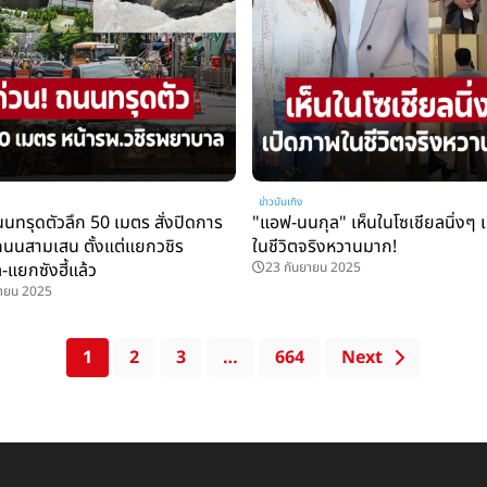
ข่าวบันเทิง
นนทรุดตัวลึก 50 เมตร สั่งปิดการ
"แอฟ-นนกุล" เห็นในโซเชียลนิ่งๆ 
นนสามเสน ตั้งแต่แยกวชิร
ในชีวิตจริงหวานมาก!
แยกซังฮี้แล้ว
23 กันยายน 2025
ยายน 2025
1
2
3
…
664
Next