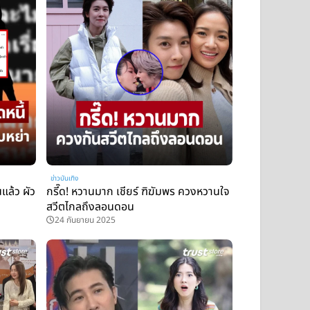
ข่าวบันเทิง
นแล้ว ผัว
กรี๊ด! หวานมาก เชียร์ ฑิฆัมพร ควงหวานใจ
สวีตไกลถึงลอนดอน
24 กันยายน 2025