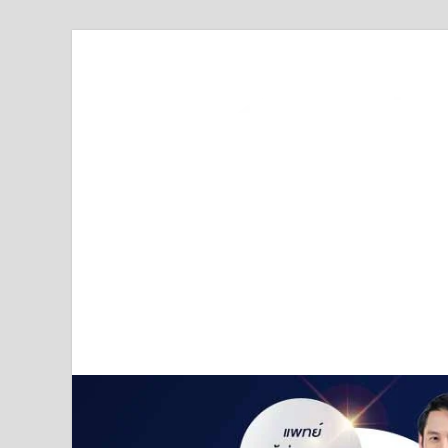
Truststoreonline
บริษัทด้านสื่อ/ข่าวสารใน กรุงเทพมหานคร ประเทศไ