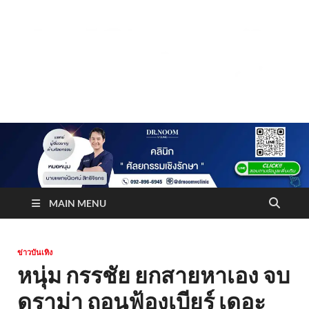
Truststoreonline
บริษัทด้านสื่อ/ข่าวสารใน กรุงเทพมหานคร ประเทศไทย
MAIN MENU
ข่าวบันเทิง
หนุ่ม กรรชัย ยกสายหาเอง จบ
ดราม่า ถอนฟ้องเบียร์ เดอะ