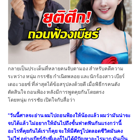
กลายเป็นประเด็นที่หลายคนจับตามอง สำหรับคดีความ
ระหว่าง หนุ่ม กรรชัย กำเนิดพลอย และนักร้องสาว เบียร์
เดอะวอยซ์ ที่ล่าสุดได้ข้อสรุปลงด้วยดี เมื่อพิธีกรคนดัง
ตัดสินใจ ถอนฟ้อง หลังมีการพูดคุยกันโดยตรง
โดยหนุ่ม กรรชัย เปิดใจกับสื่อว่า
“วันนี้
ศาลจะอ่าน ผมไปถอนฟ้องให้น้องแล้ว ผมว่ามันน่าจะ
จบได้แล้ว ไม่อยากให้มันไปถึงขั้นฟาดฟันกันแรงกว่านี้
อะไรที่คุยกันได้เราก็คุย จะให้มีศัตรูไปตลอดชีวิตมันคง
ไม่ใช่ อย่างเบียร์กับพี่เองก็ไม่ได้มีปัญหาอะไรมาก มันเป็น