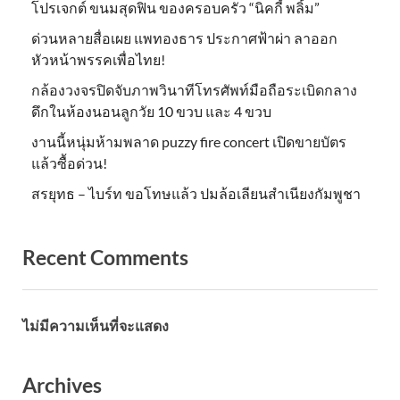
โปรเจกต์ ขนมสุดฟิน ของครอบครัว “นิคกี้ พลิ้ม”
ด่วนหลายสื่อเผย แพทองธาร ประกาศฟ้าผ่า ลาออก
หัวหน้าพรรคเพื่อไทย!
กล้องวงจรปิดจับภาพวินาทีโทรศัพท์มือถือระเบิดกลาง
ดึกในห้องนอนลูกวัย 10 ขวบ และ 4 ขวบ
งานนี้หนุ่มห้ามพลาด puzzy fire concert เปิดขายบัตร
แล้วซื้อด่วน!
สรยุทธ – ไบร์ท ขอโทษแล้ว ปมล้อเลียนสำเนียงกัมพูชา
Recent Comments
ไม่มีความเห็นที่จะแสดง
Archives