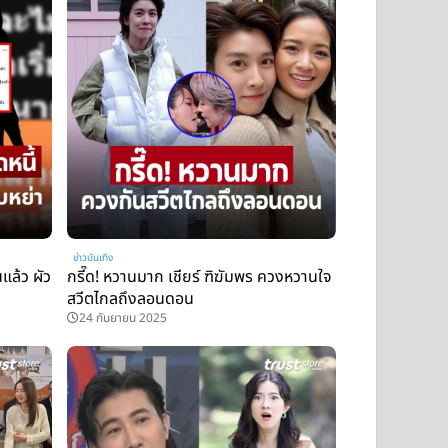
ข่าวบันเทิง
นแล้ว ผัว
กรี๊ด! หวานมาก เชียร์ ฑิฆัมพร ควงหวานใจ
สวีตไกลถึงลอนดอน
24 กันยายน 2025