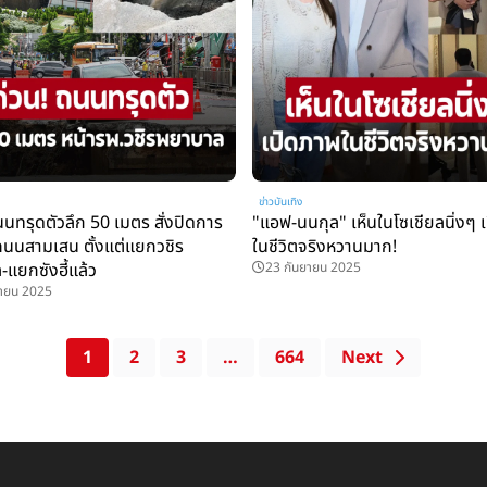
ข่าวบันเทิง
นนทรุดตัวลึก 50 เมตร สั่งปิดการ
"แอฟ-นนกุล" เห็นในโซเชียลนิ่งๆ 
นนสามเสน ตั้งแต่แยกวชิร
ในชีวิตจริงหวานมาก!
แยกซังฮี้แล้ว
23 กันยายน 2025
ยายน 2025
1
2
3
…
664
Next