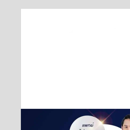
Truststoreonline
บริษัทด้านสื่อ/ข่าวสารใน กรุงเทพมหานคร ประเทศไ