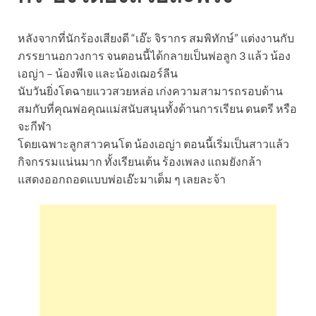
หลังจากที่นักร้องเสียงดี “เอ๊ะ จิรากร สมพิทักษ์” แต่งงานกับ
ภรรยานอกวงการ จนตอนนี้ได้กลายเป็นพ่อลูก 3 แล้ว น้อง
เอญ่า – น้องพีเจ และน้องเฌอร์ลีน
นับวันยิ่งโตฉายแววสวยหล่อ เก่งความสามารถรอบด้าน
สมกับที่คุณพ่อคุณแม่สนับสนุนทั้งด้านการเรียน ดนตรี หรือ
จะกีฬา
โดยเฉพาะลูกสาวคนโต น้องเอญ่า ตอนนี้เริ่มเป็นสาวแล้ว
กิจกรรมแน่นมาก ทั้งเรียนเต้น ร้องเพลง แถมยังกล้า
แสดงออกถอดแบบพ่อเอ๊ะมาเต็ม ๆ เลยละจ้า