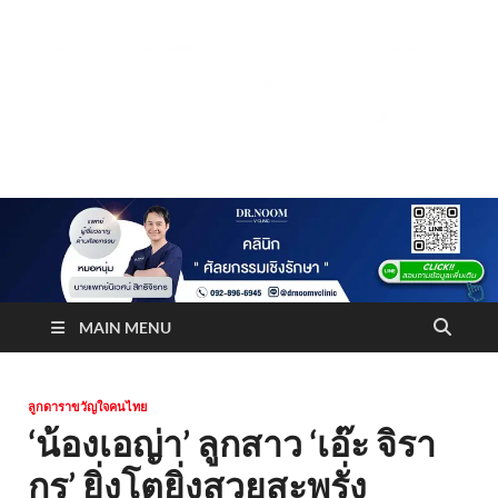
Truststoreonline
บริษัทด้านสื่อ/ข่าวสารใน กรุงเทพมหานคร ประเทศไทย
MAIN MENU
ลูกดาราขวัญใจคนไทย
‘น้องเอญ่า’ ลูกสาว ‘เอ๊ะ จิรา
กร’ ยิ่งโตยิ่งสวยสะพรั่ง