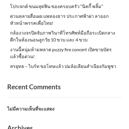
โปรเจกต์ ขนมสุดฟิน ของครอบครัว “นิคกี้ พลิ้ม”
ด่วนหลายสื่อเผย แพทองธาร ประกาศฟ้าผ่า ลาออก
หัวหน้าพรรคเพื่อไทย!
กล้องวงจรปิดจับภาพวินาทีโทรศัพท์มือถือระเบิดกลาง
ดึกในห้องนอนลูกวัย 10 ขวบ และ 4 ขวบ
งานนี้หนุ่มห้ามพลาด puzzy fire concert เปิดขายบัตร
แล้วซื้อด่วน!
สรยุทธ – ไบร์ท ขอโทษแล้ว ปมล้อเลียนสำเนียงกัมพูชา
Recent Comments
ไม่มีความเห็นที่จะแสดง
Archives