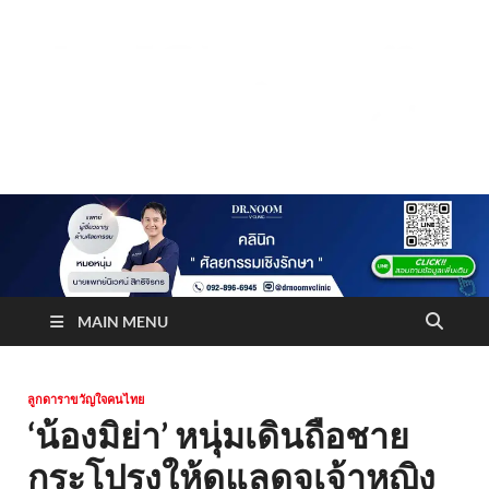
Truststoreonline
บริษัทด้านสื่อ/ข่าวสารใน กรุงเทพมหานคร ประเทศไทย
MAIN MENU
ลูกดาราขวัญใจคนไทย
‘น้องมิย่า’ หนุ่มเดินถือชาย
กระโปรงให้ดูแลดุจเจ้าหญิง