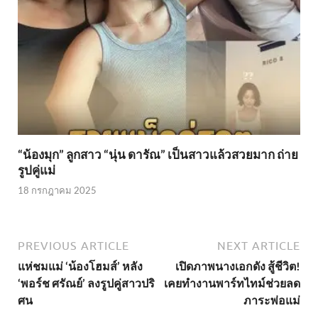
“น้องมุก” ลูกสาว “นุ่น ดารัณ” เป็นสาวแล้วสวยมาก ถ่าย
รูปคู่แม่
18 กรกฎาคม 2025
PREVIOUS ARTICLE
NEXT ARTICLE
แห่ชมแม่ ‘น้องโฮมส์’ หลัง
เปิดภาพนางเอกดัง สู้ชีวิต!
‘พอร์ช ศรัณย์’ ลงรูปคู่สาวปริ
เคยทำงานพาร์ทไทม์ช่วยลด
ศน
ภาระพ่อแม่