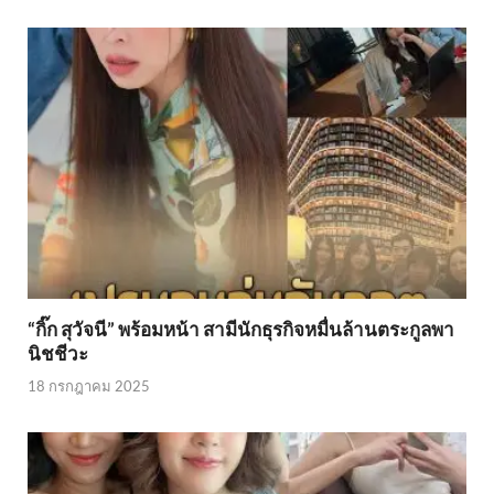
“กิ๊ก สุวัจนี” พร้อมหน้า สามีนักธุรกิจหมื่นล้านตระกูลพา
นิชชีวะ
18 กรกฎาคม 2025