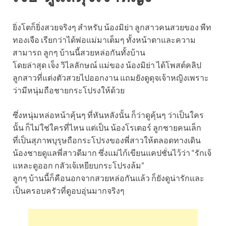
ยิ่งโตก็ยิ่งสวยจริงๆ สำหรับ น้องมิย่า ลูกสาวคนสวยของ พีท
ทองเจือ เรียกว่าได้พ่อแม่มาเต็มๆ ทั้งหน้าตาและความ
สามารถ ลูกๆ บ้านนี้สวยหล่อกันทั้งบ้าน
โดยล่าสุด เจ็ง วิไลลักษณ์ แม่ของ น้องมิย่า ได้โพสต์คลิป
ลูกสาวที่แต่งตัวสวยไปออกงาน แถมยังดูดุจเจ้าหญิงเพราะ
ว่ามีหนุ่มถือชายกระโปรงให้ด้วย
ซึ่งหนุ่มหล่อหน้าคุ้นๆ ที่หันหลังนั้น ก็ว่าดูคุ้นๆ ว่าเป็นใคร
นั้น ก็ไม่ใช่ใครที่ไหน แต่เป็น น้องโรเตอร์ ลูกชายคนเล็ก
ที่เป็นสุภาพบุรุษถือกระโปรงของพี่สาวให้ตลอดทางเดิน
น้องชายดูแลพี่สาวดีมาก ซึ่งแม่ไก้เขียนแคปชั่นไว้ว่า “รักเจ้
แหละดูออก กลัวเจ้เหยียบกระโปรงล้ม”
ลูกๆ บ้านนี้ก็คือนอกจากสวยหล่อกันแล้ว ก็ยังดูน่ารักและ
เป็นครอบครัวที่ดูอบอุ่นมากจริงๆ