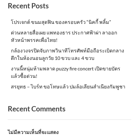
Recent Posts
โปรเจกต์ ขนมสุดฟิน ของครอบครัว “นิคกี้ พลิ้ม”
ด่วนหลายสื่อเผย แพทองธาร ประกาศฟ้าผ่า ลาออก
หัวหน้าพรรคเพื่อไทย!
กล้องวงจรปิดจับภาพวินาทีโทรศัพท์มือถือระเบิดกลาง
ดึกในห้องนอนลูกวัย 10 ขวบ และ 4 ขวบ
งานนี้หนุ่มห้ามพลาด puzzy fire concert เปิดขายบัตร
แล้วซื้อด่วน!
สรยุทธ – ไบร์ท ขอโทษแล้ว ปมล้อเลียนสำเนียงกัมพูชา
Recent Comments
ไม่มีความเห็นที่จะแสดง