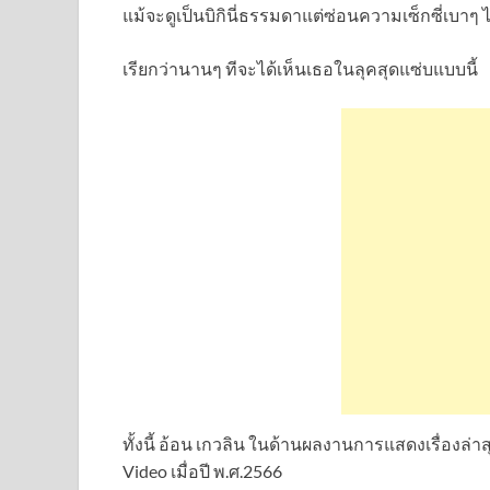
แม้จะดูเป็นบิกินี่ธรรมดาแต่ซ่อนความเซ็กซี่เบาๆ ไ
เรียกว่านานๆ ทีจะได้เห็นเธอในลุคสุดแซ่บแบบนี้
ทั้งนี้ อ้อน เกวลิน ในด้านผลงานการแสดงเรื่องล่าส
Video เมื่อปี พ.ศ.2566