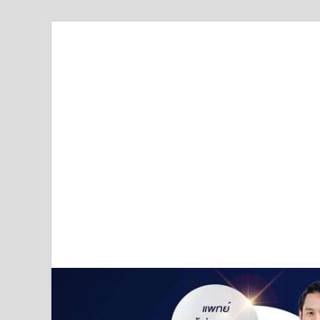
Truststoreonline
บริษัทด้านสื่อ/ข่าวสารใน กรุงเทพมหานคร ประเทศไ