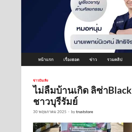
หน้าแรก
เรื่องฮอต
ข่าว
รวมคลิป
ข่าวบันเทิง
ไม่ลืมบ้านเกิด ลิซ่าBlack
ชาวบุรีรัมย์
30 พฤษภาคม 2025
-
by
truststore