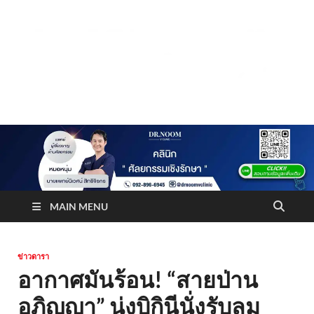
Truststoreonline
บริษัทด้านสื่อ/ข่าวสารใน กรุงเทพมหานคร ประเทศไทย
MAIN MENU
ข่าวดารา
อากาศมันร้อน! “สายป่าน
อภิญญา” นุ่งบิกินีนั่งรับลม