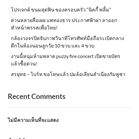
โปรเจกต์ ขนมสุดฟิน ของครอบครัว “นิคกี้ พลิ้ม”
ด่วนหลายสื่อเผย แพทองธาร ประกาศฟ้าผ่า ลาออก
หัวหน้าพรรคเพื่อไทย!
กล้องวงจรปิดจับภาพวินาทีโทรศัพท์มือถือระเบิดกลาง
ดึกในห้องนอนลูกวัย 10 ขวบ และ 4 ขวบ
งานนี้หนุ่มห้ามพลาด puzzy fire concert เปิดขายบัตร
แล้วซื้อด่วน!
สรยุทธ – ไบร์ท ขอโทษแล้ว ปมล้อเลียนสำเนียงกัมพูชา
Recent Comments
ไม่มีความเห็นที่จะแสดง