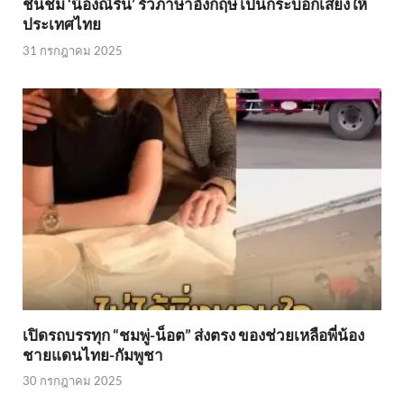
ชื่นชม ‘น้องณิริน’ รัวภาษาอังกฤษ เป็นกระบอกเสียงให้
ประเทศไทย
31 กรกฎาคม 2025
เปิดรถบรรทุก “ชมพู่-น็อต” ส่งตรง ของช่วยเหลือพี่น้อง
ชายแดนไทย-กัมพูชา
30 กรกฎาคม 2025