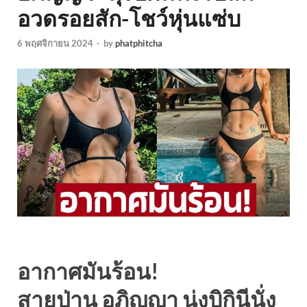
อวดรอยสัก-โชว์หุ่นแซ่บ
6 พฤศจิกายน 2024
-
by
phatphitcha
อากาศมันร้อน!
สายป่าน อภิญญา นุ่งบิกินีนั่ง