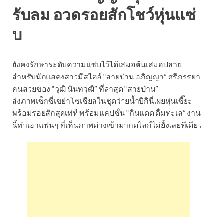
รับลม อวดรอยสักโชว์หุ่นแซ่
บ
ยังคงรักษาระดับความแซ่บไว้ได้เสมอต้นเสมอปลาย
สำหรับนักแสดงสาวมีสไตล์ “สายป่าน อภิญญา” ศรีภรรยา
คนสวยของ “วุฒิ นันทวุฒิ” ที่ล่าสุด “สายป่าน”
ส่งภาพเซ็กซี่เขย่าโซเชียลในชุดว่ายน้ำบิกินี่เผยหุ่นเซี๊ยะ
พร้อมรอยสักสุดเท่ห์ พร้อมแคปชั่น “กินแดด ดื่มทะเล” งาน
นี้ทำเอาแฟนๆ ที่เห็นภาพต่างเข้ามากดไลก์ไม่ยั้งเลยทีเดียว