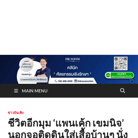
Truststoreonline
บริษัทด้านสื่อ/ข่าวสารใน กรุงเทพมหานคร ประเทศไทย
MAIN MENU
ข่าวบันเทิง
ชีวิตอีกมุม ‘แพนเค้ก เขมนิจ’
นอกจอติดดินใส่เสื้อบ้านๆ นั่ง