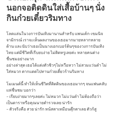
นอกจอติดดินใส่เสื้อบ้านๆ นั่ง
กินก๋วยเตี๋ยวริมทาง ‎
โลดแล่นในวงการบันเทิงมานานสำหรับ แพนเค้ก-เขมนิจ
จามิกรณ์ เราจะเห็นผลงานของเธอมากมายหลากหลาย
ด้าน และนับว่าเธอเป็นนางเอกเบอร์ต้นๆของวงการบันเทิง
ไทย แต่มีชีวิตที่เรีบยบง่าย ไม่ติดหรูเลยค่ะ หลายคนต่าง
ชื่นชมอย่างมาก
อย่างล่าสุด เธอได้แต่งตัวชิวๆไม่หวือหวา ไม่สวมแว่นดำ ไม่
ใส่หมวก ตากแดดไปทานก๋วยเตี๋ยวร้านริมทาง
โมเมนต์นี้ ทำให้เห็นชีวิตที่ติดดินของเธอมากๆ จนแฟนคลับ
แห่ชื่นชม บอกว่า
– เรียบง่ายมากๆเลยค่ะ ไม่หมวก ไม่แว่นดำ ไม่ต้องถือว่า
เป็นดาราหรือคุณนายตำรวจเลย น่ารัก
– ตัวจริงคือ สวย น่ารัก หน้สตาเหมือนตุ๊กตาเลย ตัวก้สู