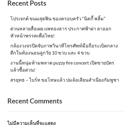
Recent Posts
โปรเจกต์ ขนมสุดฟิน ของครอบครัว “นิคกี้ พลิ้ม”
ด่วนหลายสื่อเผย แพทองธาร ประกาศฟ้าผ่า ลาออก
หัวหน้าพรรคเพื่อไทย!
กล้องวงจรปิดจับภาพวินาทีโทรศัพท์มือถือระเบิดกลาง
ดึกในห้องนอนลูกวัย 10 ขวบ และ 4 ขวบ
งานนี้หนุ่มห้ามพลาด puzzy fire concert เปิดขายบัตร
แล้วซื้อด่วน!
สรยุทธ – ไบร์ท ขอโทษแล้ว ปมล้อเลียนสำเนียงกัมพูชา
Recent Comments
ไม่มีความเห็นที่จะแสดง