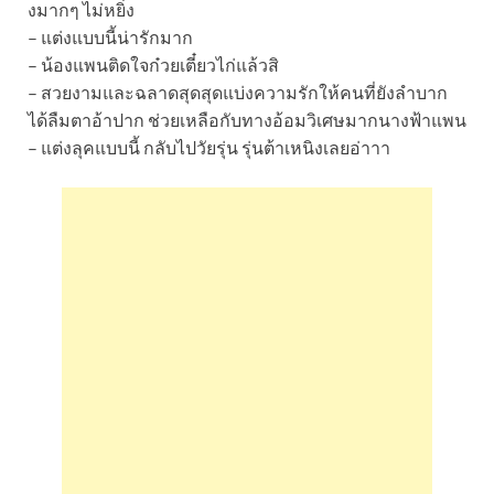
งมากๆ ไม่หยิ่ง
– แต่งแบบนี้น่ารักมาก
– น้องแพนติดใจก๋วยเตี๋ยวไก่แล้วสิ
– สวยงามและฉลาดสุดสุดแบ่งความรักให้คนที่ยังลำบาก
ได้ลืมตาอ้าปาก ช่วยเหลือกับทางอ้อมวิเศษมากนางฟ้าแพน
– แต่งลุคแบบนี้ กลับไปวัยรุ่น รุ่นต้าเหนิงเลยอ่าาา