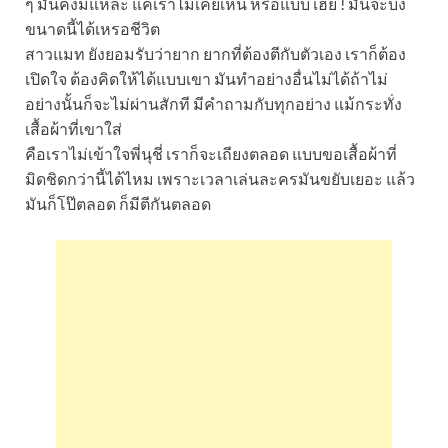
ๆ มันคงมีแหละ แค่เราไม่เคยเห็น หรือแบบ เฮ้ย ! มันจะบ้ง
ขนาดนี้ได้เหรอชีวิต
สาวแมท ยังยอมรับว่ายาก ยากที่ต้องตีกับตัวเอง เราก็ต้อง
เปิดใจ ต้องคิดให้ได้แบบเขา มันทำอย่างอื่นไม่ได้ถ้าไม่
อย่างนั้นก็จะไม่ผ่านสักที มีคำถามกับทุกอย่าง แม้กระทั่ง
เสื้อผ้าที่เขาใส่
คือเราไม่เข้าใจพี่นุชี่ เราก็จะเถียงตลอด แบบขอเสื้อผ้าที่
มิดชิดกว่านี้ได้ไหม เพราะเวลาเล่นละครมันขยับเยอะ แล้ว
มันก็โป๊ตลอด ก็มีตีกันตลอด