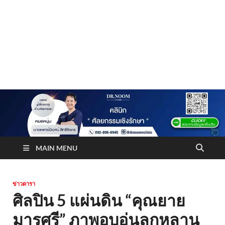
Truststoreonline
บริษัทด้านสื่อ/ข่าวสารใน กรุงเทพมหานคร ประเทศไทย
MAIN MENU
ข่าวดารา
ศิลปิน 5 แผ่นดิน “คุณยาย
มารศรี” ภาพอบอุ่นลูกหลาน