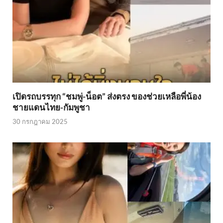
เปิดรถบรรทุก “ชมพู่-น็อต” ส่งตรง ของช่วยเหลือพี่น้อง
ชายแดนไทย-กัมพูชา
30 กรกฎาคม 2025