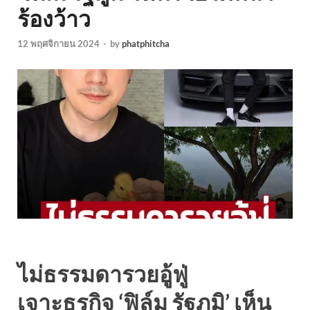
ร้องว้าว
12 พฤศจิกายน 2024
-
by
phatphitcha
ไม่ธรรมดารวยอู้ฟู่
เจาะธุรกิจ ‘ฟิล์ม รัฐภูมิ’ เห็น