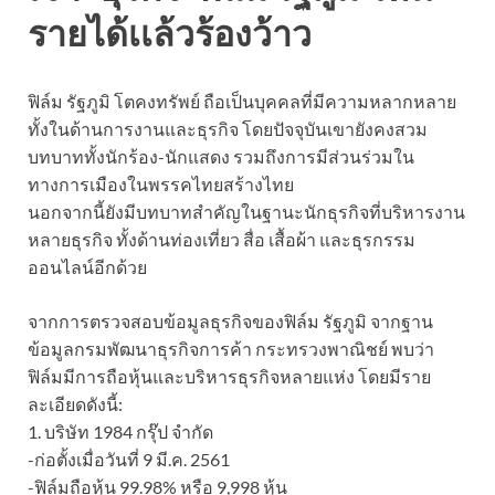
รายได้เเล้วร้องว้าว
ฟิล์ม รัฐภูมิ โตคงทรัพย์ ถือเป็นบุคคลที่มีความหลากหลาย
ทั้งในด้านการงานและธุรกิจ โดยปัจจุบันเขายังคงสวม
บทบาททั้งนักร้อง-นักแสดง รวมถึงการมีส่วนร่วมใน
ทางการเมืองในพรรคไทยสร้างไทย
นอกจากนี้ยังมีบทบาทสำคัญในฐานะนักธุรกิจที่บริหารงาน
หลายธุรกิจ ทั้งด้านท่องเที่ยว สื่อ เสื้อผ้า และธุรกรรม
ออนไลน์อีกด้วย
จากการตรวจสอบข้อมูลธุรกิจของฟิล์ม รัฐภูมิ จากฐาน
ข้อมูลกรมพัฒนาธุรกิจการค้า กระทรวงพาณิชย์ พบว่า
ฟิล์มมีการถือหุ้นและบริหารธุรกิจหลายแห่ง โดยมีราย
ละเอียดดังนี้:
1. บริษัท 1984 กรุ๊ป จำกัด
-ก่อตั้งเมื่อวันที่ 9 มี.ค. 2561
-ฟิล์มถือหุ้น 99.98% หรือ 9,998 หุ้น