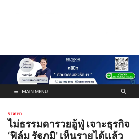
Truststoreonline
บริษัทด้านสื่อ/ข่าวสารใน กรุงเทพมหานคร ประเทศไทย
MAIN MENU
ข่าวดารา
ไม่ธรรมดารวยอู้ฟู่ เจาะธุรกิจ
‘ฟิล์ม รัฐภูมิ’ เห็นรายได้เเล้ว