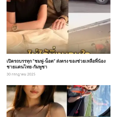
เปิดรถบรรทุก “ชมพู่-น็อต” ส่งตรง ของช่วยเหลือพี่น้อง
ชายแดนไทย-กัมพูชา
30 กรกฎาคม 2025