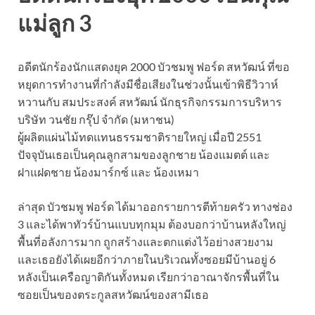
แม่ลูก 3
อดีตนักร้องนักแสดงยุค 2000 บัวชมพู ฟอร์ด สหวัฒน์ ที่ขอ
หยุดการทำงานที่กำลังมีชื่อเสียงในช่วงนั้นเข้าพิธีวิวาห์
หวานกับ สมประสงค์ สหวัฒน์ นักธุรกิจกรรมการบริหาร
บริษัท วนชัย กรุ๊ป จำกัด (มหาชน)
ผู้ผลิตแผ่นไม้ทดแทนธรรมชาติรายใหญ่ เมื่อปี 2551
ปัจจุบันเธอเป็นคุณลูกสามของลูกชาย น้องแมตต์ และ
ฝาแฝดชาย น้องมาร์กซ์ และ น้องเหมา
ล่าสุด บัวชมพู ฟอร์ด ได้มาออกรายการตีท้ายครัว ทางช่อง
3 และได้พาทัวร์บ้านแบบทุกมุม ต้องบอกว่าบ้านหลังใหญ่
พื้นที่อลังการมาก ถูกสร้างและตกแต่งไว้อย่างสวยงาม
และเธอยังได้เผยอีกว่าภายในบริเวณทั้งซอยมีบ้านอยู่ 6
หลังเป็นเครือญาติกันทั้งหมด เรียกว่าอาณาจักรพื้นที่ใน
ซอยเป็นของตระกูลสหวัฒน์ของสามีเธอ