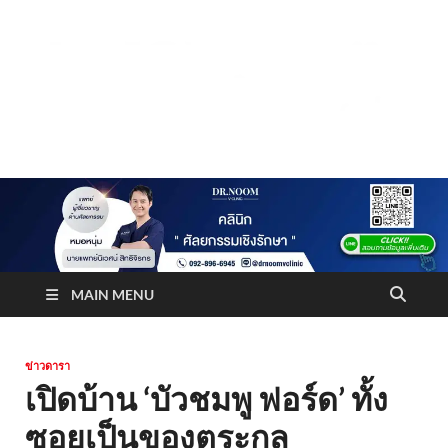
Truststoreonline
บริษัทด้านสื่อ/ข่าวสารใน กรุงเทพมหานคร ประเทศไทย
MAIN MENU
ข่าวดารา
เปิดบ้าน ‘บัวชมพู ฟอร์ด’ ทั้ง
ซอยเป็นของตระกูล