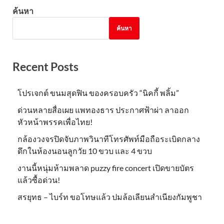
ค้นหา
ค้นหา
Recent Posts
โปรเจกต์ ขนมสุดฟิน ของครอบครัว “นิคกี้ พลิ้ม”
ด่วนหลายสื่อเผย แพทองธาร ประกาศฟ้าผ่า ลาออก
หัวหน้าพรรคเพื่อไทย!
กล้องวงจรปิดจับภาพวินาทีโทรศัพท์มือถือระเบิดกลาง
ดึกในห้องนอนลูกวัย 10 ขวบ และ 4 ขวบ
งานนี้หนุ่มห้ามพลาด puzzy fire concert เปิดขายบัตร
แล้วซื้อด่วน!
สรยุทธ – ไบร์ท ขอโทษแล้ว ปมล้อเลียนสำเนียงกัมพูชา