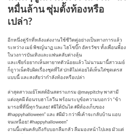
หมื่นล้าน ซุ่มตั้งท้องหรือ
เปล่า?
อีกหนึ่งคู่รักที่หลังแต่งงานใช้ชีวิตคู่อย่างเป็นทางการแล้ว
ระหว่าง เมย์ พิชญ์นาฏ และ ไฮโซบิ๊ก อัครวัชร ทั้งเพื่อนพี่้อง
ในวงการบันเทิงและแฟนคลับต่างลุ้น
และเชียร์อยากเห็นทายาทตัวน้อยแล้ว ไม่นานมานี้สาวเมย์
ก็ถูาวเน็ตจับผิดเรื่องชุดที่ใส่ ปกติไม่ค่อยได้เห็นใส่ชุดเดรส
แบบนี้ และสงสัยว่ากำลังท้องหรือเปล่า
ล่าสุดสาวเมย์โพสต์อินสตราแกรม @maypitchy พาสามี
แต่งลุคผี ต้อนรบฮาโลวีน พร้อมระบุข้อความบอกว่า “ข้า
มารอพี่ที่นี่ทุกวันเลย! #ผีใต้บันได #ผีห้องเก็บของ
#happyhalloween” และ #ผีมัว กว่าพี่เค้าจะกลับบ้าน แอบ
จนเหนื่อย! #happyhalloween”
งานนี้แฟนคลับถึงกับบอกลืมกลัว ลืมมองหน้าไปเลย มัวแต่