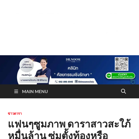
Truststoreonline
บริษัทด้านสื่อ/ข่าวสารใน กรุงเทพมหานคร ประเทศไทย
MAIN MENU
ข่าวดารา
แฟนๆซูมภาพ ดาราสาวสะใภ้
หมื่นล้าน ซุ่มตั้งท้องหรือ