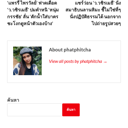
‘แพรรี่ ไพรวัลย์’ ฟาดเดือด
แชร์ว่อน ‘ว.วชิรเมธี’ นั่ง
‘ว.วชิรเมธี’ ปมตำหนิ ‘หนุ่ม
สมาธิบนลานหิมะ ชี้ไม่ใช่ที่ๆ
กรรชัย’ ลั่น ‘ตักน้ำใส่บาตร
นั่งปฏิบัติธรรมได้ นอกจาก
ชะโงกดูหน้าตัวเองบ้าง’
ไปถ่ายรูปสวยๆ
About phatphitcha
View all posts by phatphitcha →
ค้นหา
ค้นหา