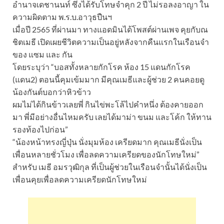
อำนาจเดชานนท์ ซึ่งได้รับโทษจำคุก 2 ปี ไม่รอลงอาญา ใน
ความผิดตาม พ.ร.บ.อาวุธปืนฯ
เมื่อปี 2565 ที่ผ่านมา ทางแอดมินได้โพสต์ผ่านเพจ คุยกับณ
ชิตเมธี เปิดเผยชีวิตความเป็นอยู่หลังจากคืนแรกในเรือนจำ
ของ แซม และ กัน
โดยระบุว่า “บอสทั้งหลายกักโรค ห้อง 15 แดนกักโรค
(แดน2) ตอนนี้คุมเข้มมาก มีคุณเมธีและผู้ช่วย 2 คนคอยดู
น้องกันต์บอกว่าหิวข้าว
ผมไม่ได้กินข้าวเลยพี่ กินไข่พะโล้ไปคำหนึ่ง ต้องคายออก
มา พี่มีอย่างอื่นไหมครับ เลยได้มาม่า ขนม และโค้ก ให้ทาน
รองท้องไปก่อน”
“น้องหน้าทรงญี่ปุ่น นั่งมุมห้อง เครียดมาก คุณเมธีนั่งเป็น
เพื่อนหลายชั่วโมง เพื่อลดความเครียดของนักโทษใหม่”
สำหรับ เมธี อมรวุฒิกุล ที่เป็นผู้ช่วยในเรือนจำนั้นได้นั่งเป็น
เพื่อนคุยเพื่อลดความเครียดนักโทษใหม่