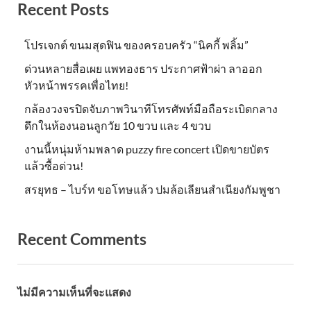
Recent Posts
โปรเจกต์ ขนมสุดฟิน ของครอบครัว “นิคกี้ พลิ้ม”
ด่วนหลายสื่อเผย แพทองธาร ประกาศฟ้าผ่า ลาออก
หัวหน้าพรรคเพื่อไทย!
กล้องวงจรปิดจับภาพวินาทีโทรศัพท์มือถือระเบิดกลาง
ดึกในห้องนอนลูกวัย 10 ขวบ และ 4 ขวบ
งานนี้หนุ่มห้ามพลาด puzzy fire concert เปิดขายบัตร
แล้วซื้อด่วน!
สรยุทธ – ไบร์ท ขอโทษแล้ว ปมล้อเลียนสำเนียงกัมพูชา
Recent Comments
ไม่มีความเห็นที่จะแสดง