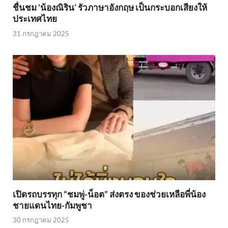
ชื่นชม ‘น้องณิริน’ รัวภาษาอังกฤษ เป็นกระบอกเสียงให้
ประเทศไทย
31 กรกฎาคม 2025
เปิดรถบรรทุก “ชมพู่-น็อต” ส่งตรง ของช่วยเหลือพี่น้อง
ชายแดนไทย-กัมพูชา
30 กรกฎาคม 2025