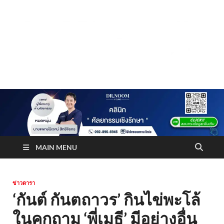
Truststoreonline
บริษัทด้านสื่อ/ข่าวสารใน กรุงเทพมหานคร ประเทศไทย
MAIN MENU
ข่าวดารา
‘กันต์ กันตถาวร’ กินไข่พะโล้
ในคุกถาม ‘พี่เมธี’ มีอย่างอื่น