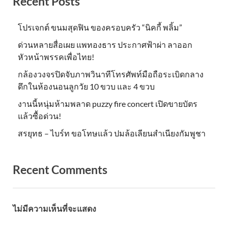
Recent Posts
โปรเจกต์ ขนมสุดฟิน ของครอบครัว “นิคกี้ พลิ้ม”
ด่วนหลายสื่อเผย แพทองธาร ประกาศฟ้าผ่า ลาออก
หัวหน้าพรรคเพื่อไทย!
กล้องวงจรปิดจับภาพวินาทีโทรศัพท์มือถือระเบิดกลาง
ดึกในห้องนอนลูกวัย 10 ขวบ และ 4 ขวบ
งานนี้หนุ่มห้ามพลาด puzzy fire concert เปิดขายบัตร
แล้วซื้อด่วน!
สรยุทธ – ไบร์ท ขอโทษแล้ว ปมล้อเลียนสำเนียงกัมพูชา
Recent Comments
ไม่มีความเห็นที่จะแสดง