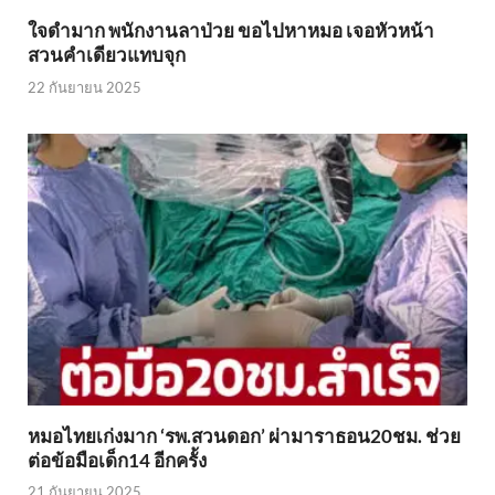
ใจดำมาก พนักงานลาป่วย ขอไปหาหมอ เจอหัวหน้า
สวนคำเดียวแทบจุก
22 กันยายน 2025
หมอไทยเก่งมาก ‘รพ.สวนดอก’ ผ่ามาราธอน20ชม. ช่วย
ต่อข้อมือเด็ก14 อีกครั้ง
21 กันยายน 2025