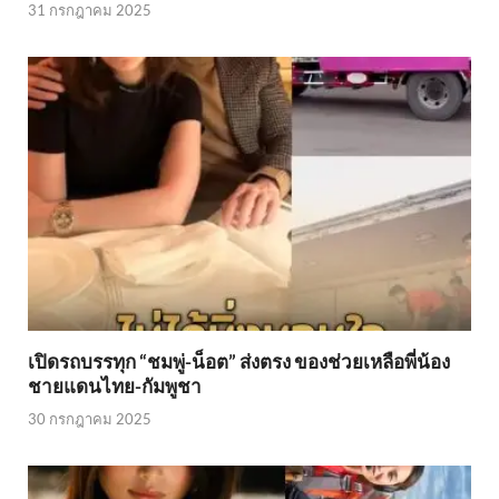
31 กรกฎาคม 2025
เปิดรถบรรทุก “ชมพู่-น็อต” ส่งตรง ของช่วยเหลือพี่น้อง
ชายแดนไทย-กัมพูชา
30 กรกฎาคม 2025