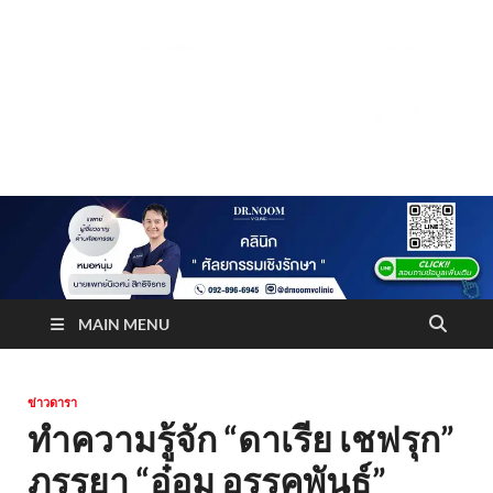
Truststoreonline
บริษัทด้านสื่อ/ข่าวสารใน กรุงเทพมหานคร ประเทศไทย
MAIN MENU
ข่าวดารา
ทำความรู้จัก “ดาเรีย เชฟรุก”
ภรรยา “อ๋อม อรรคพันธ์”