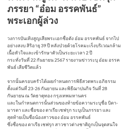
ภรรยา “อ๋อม อรรคพันธ์”
พระเอกผู้ล่วง
วงการบันเทิงสูญเสียพระเอกชื่อดัง อ๋อม อรรคพันธ์ จากไป
อย่างสงบ สิริอายุ 39 ปี หลังป่วยด้วยโรคมะเร็งบริเวณกล้าม
เนื้อหัวใจและเข้ารักษาตัวเป็นระยะเวลา 2 ปี
กระทั่งวันที่ 22 กันยายน 2567 รายงานข่าวระบุ อ๋อม อรรค
พันธ์ เสียชีวิตแล้ว
จากนั้นครอบครัวได้เผยกำหนดการพิธีสวดพระอภิธรรม
ตั้งแต่วันที่ 23-26 กันยายน และพิธีฌาปนกิจ วันที่ 28
กันยายน ณ วัดธาตุทอง กรุงเทพมหานคร
และในกำหนดการนั้นส่วนของท้ายข้อความระบุชื่อ บิดา-
มารดา และชื่อของ ดาเรีย เชฟรุก ระบุเป็นภรรยา และ
สุดท้ายเป็นชื่อน้องสาวของ อ๋อม อรรคพันธ์
ซึ่งชื่อของ ดาเรีย เชฟรุก สาวชาวต่างชาติถูกเป็นจุดสนใจ