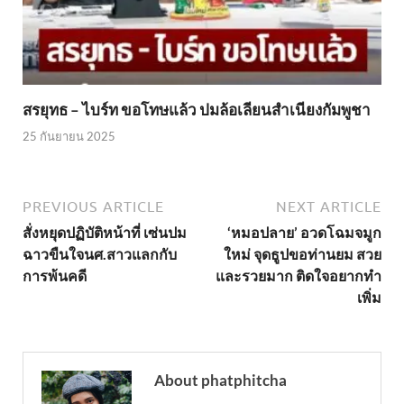
สรยุทธ – ไบร์ท ขอโทษแล้ว ปมล้อเลียนสำเนียงกัมพูชา
25 กันยายน 2025
PREVIOUS ARTICLE
NEXT ARTICLE
สั่งหยุดปฏิบัติหน้าที่ เซ่นปม
‘หมอปลาย’ อวดโฉมจมูก
ฉาวขืนใจนศ.สาวแลกกับ
ใหม่ จุดธูปขอท่านยม สวย
การพ้นคดี
และรวยมาก ติดใจอยากทำ
เพิ่ม
About phatphitcha