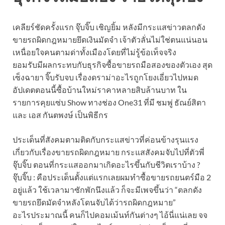
เคลียร์ชัดครั้งแรก จุ๊บจิ๊บ เชิญยิ้ม หลังมีกระแสข่าวตลกดัง
ขายรถผิดกฎหมายยึดเงินมัดจำ เจ้าตัวลั่นไม่ใช่ตนแน่นอน
เหนื่อยใจคนตามด่าทั้งเมืองโดยที่ไม่รู้ข้อเท็จจริง
ยอมรับมีผลกระทบกับธุรกิจซื้อขายรถมือสองของตัวเอง สุด
เซ็งฉายา จิ๊บรับจบ เรื่องดราม่าอะไรถูกโยงเอี่ยวไปหมด
อัปเดตตอนนี้ซื้อบ้านใหม่ราคาหลายสิบล้านบาท ใน
รายการคุยแซ่บ Show ทางช่อง One31 ที่มี ชมพู่ ธัณย์สิตา
และ เอส กันตพงษ์ เป็นพิธีกร
ประเด็นที่สังคมตามติดกับกระแสข่าวที่ค่อนข้างรุนแรง
เกี่ยวกับเรื่องขายรถผิดกฎหมาย กระแสสังคมจับไปที่ตัวพี่
จุ๊บจิ๊บ ตอนที่กระแสออกมาเกิดอะไรขึ้นกับชีวิตเราบ้าง ?
จุ๊บจิ๊บ : คือประเด็นตั้งแต่แรกเลยผมทำซื้อขายรถยนตร์มือ 2
อยู่แล้ว ใช้เวลามาซักพักนึงแล้ว ก็จะมีเพจขึ้นว่า “ตลกดัง
ขายรถยึดมัดจำหลังโดนจับได้ว่ารถผิดกฎหมาย”
อะไรประมาณนี้ คนก็ไปคอมเม้นท์กันต่างๆ ไอ้นี่แน่เลย จจ