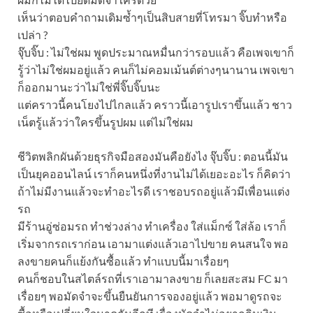
เห็นว่าตอบคำถามเดิมซ้ำๆเป็นสิบสายที่โทรมา จิ๊บทำหรือ
เปล่า ?
จุ๊บจิ๊บ : ไม่ใช่ผม พูดประมาณหมื่นกว่ารอบแล้ว คือเพจเขาก็
รู้ว่าไม่ใช่ผมอยู่แล้ว คนก็ไม่คอมเม้นต์ต่างๆนานาน เพจเขา
ก็ออกมานะว่าไม่ใช่พี่จิ๊บจิ๊บนะ
แต่คราวนี้คนโยงไปไกลแล้ว คราวนี้เอารูปเราขึ้นแล้ว ชาว
เน็ตรู้แล้วว่าใครขึ้นรูปผม แต่ไม่ใช่ผม
ชีวิตพลิกผันด้วยธุรกิจมือสองมันคือยังไง จุ๊บจิ๊บ : ตอนนี้มัน
เป็นยุคออนไลน์ เราก็คนหนึ่งที่งานไม่ได้เยอะอะไร ก็คิดว่า
ถ้าไม่มีงานแล้วจะทำอะไรดี เราชอบรถอยู่แล้วมีเพื่อนแต่ง
รถ
มีร้านอู่ซ่อมรถ ทำช่วงล่าง ทำเครื่อง ใส่แม็กซ์ ใส่ล้อ เราก็
เริ่มจากรถเราก่อน เอามาแต่งแล้วเอาไปขาย คนสนใจ พอ
ลงขายคนก็แย้งกันซื้อแล้ว ทำแบบนี้มาเรื่อยๆ
คนก็ชอบในสไตล์รถที่เราเอามาลงขาย ก็เลยสะสม FC มา
เรื่อยๆ พอมัดจำจะขึ้นยืนยันการจองอยู่แล้ว พอมาดูรถจะ