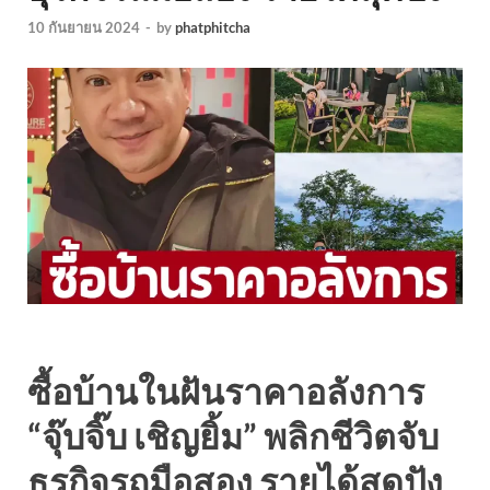
10 กันยายน 2024
-
by
phatphitcha
ซื้อบ้านในฝันราคาอลังการ
“จุ๊บจิ๊บ เชิญยิ้ม” พลิกชีวิตจับ
ธุรกิจรถมือสอง รายได้สุดปัง