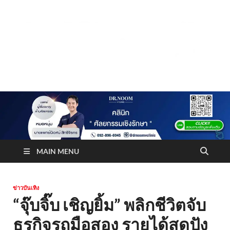
Truststoreonline
บริษัทด้านสื่อ/ข่าวสารใน กรุงเทพมหานคร ประเทศไทย
MAIN MENU
ข่าวบันเทิง
“จุ๊บจิ๊บ เชิญยิ้ม” พลิกชีวิตจับ
ธุรกิจรถมือสอง รายได้สุดปัง