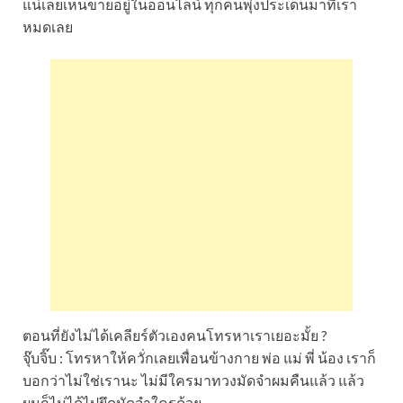
แน่เลยเห็นขายอยู่ในออนไลน์ ทุกคนพุ่งประเด็นมาที่เรา
หมดเลย
ตอนที่ยังไม่ได้เคลียร์ตัวเองคนโทรหาเราเยอะมั้ย ?
จุ๊บจิ๊บ : โทรหาให้ควั่กเลยเพื่อนข้างกาย พ่อ แม่ พี่ น้อง เราก็
บอกว่าไม่ใช่เรานะ ไม่มีใครมาทวงมัดจำผมคืนแล้ว แล้ว
ผมก็ไม่ได้ไปยึดมัดจำใครด้วย