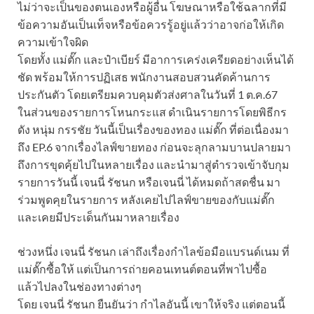
ไม่ว่าจะเป็นของตนเองหรือผู้อื่น โฆษณาหรือใช้ฉลากที่มี
ข้อความอันเป็นเท็จหรือข้อควรรู้อยู่แล้วว่าอาจก่อให้เกิด
ความเข้าใจผิด
โดยทั้ง แม่ตั๊ก และป๋าเบียร์ มีอาการเคร่งเครียดอย่างเห็นได้
ชัด พร้อมให้การปฏิเสธ พนักงานสอบสวนคัดค้านการ
ประกันตัว โดยเตรียมควบคุมตัวส่งศาลในวันที่ 1 ต.ค.67
ในส่วนของรายการโหนกระแส ดำเนินรายการโดยพิธีกร
ดัง หนุ่ม กรรชัย วันนี้เป็นเรื่องของทอง แม่ตั๊ก ที่ต่อเนื่องมา
ถึง EP.6 จากเรื่องไลฟ์ขายทอง ก่อนจะลุกลามบานปลายมา
ถึงการขุดคุ้ยไปในหลายเรื่อง และนำมาสู่ตำรวจเข้าจับกุม
รายการวันนี้ เจนนี่ รัชนก หรือเจนนี่ ได้หมดถ้าสดชื่น มา
ร่วมพูดคุยในรายการ หลังเคยไปไลฟ์ขายของกับแม่ตั๊ก
และเคยมีประเด็นกันมาหลายเรื่อง
ช่วงหนึ่ง เจนนี่ รัชนก เล่าถึงเรื่องกำไลข้อมือแบรนด์เนม ที่
แม่ตั๊กซื้อให้ แต่เป็นการถ่ายคอนเทนต์ตอนที่พาไปซื้อ
แล้วไปลงในช่องทางต่างๆ
โดย เจนนี่ รัชนก ยืนยันว่า กำไลอันนี้ เขาให้จริง แต่ตอนนี้