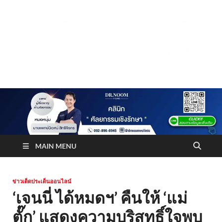
Truststoreonline
บริษัทด้านสื่อ/ข่าวสารใน กรุงเทพมหานคร ประเทศไทย
MAIN MENU
ข่าวเด็ดประเด็นออนไลน์
‘เจนนี่ ได้หมดฯ’ คืนให้ ‘แม่
ตั๊ก’ แสดงความบริสุทธิ์ใจพบ