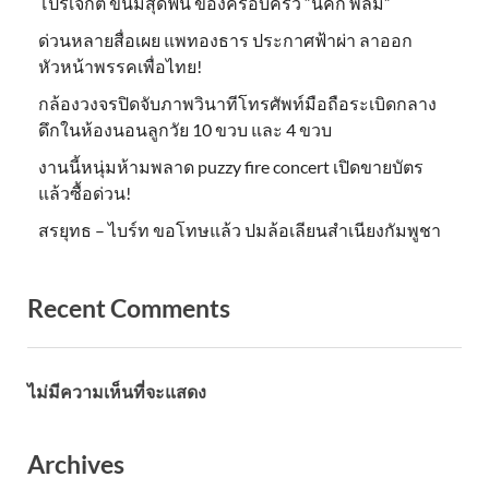
โปรเจกต์ ขนมสุดฟิน ของครอบครัว “นิคกี้ พลิ้ม”
ด่วนหลายสื่อเผย แพทองธาร ประกาศฟ้าผ่า ลาออก
หัวหน้าพรรคเพื่อไทย!
กล้องวงจรปิดจับภาพวินาทีโทรศัพท์มือถือระเบิดกลาง
ดึกในห้องนอนลูกวัย 10 ขวบ และ 4 ขวบ
งานนี้หนุ่มห้ามพลาด puzzy fire concert เปิดขายบัตร
แล้วซื้อด่วน!
สรยุทธ – ไบร์ท ขอโทษแล้ว ปมล้อเลียนสำเนียงกัมพูชา
Recent Comments
ไม่มีความเห็นที่จะแสดง
Archives