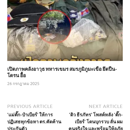
เปิดภาพคลังอาวุธ ทหารเขมร สมรภูมิภูมะเขือ ยึดปืน-
โดรน อื้อ
26 กรกฎาคม 2025
PREVIOUS ARTICLE
NEXT ARTICLE
‘แม่ตั๊ก-ป๋าเบียร์’ ให้การ
‘ดิว ธีรภัทร’ โพสต์หลัง ‘ตั๊ก-
ปฏิเสธทุกข้อหา ตร.คัดค้าน
เบียร์’ โดนบุกรวบ ลั่น ผม
ประกันตัว
คนจริงใจ และพร้อมให้อภัย