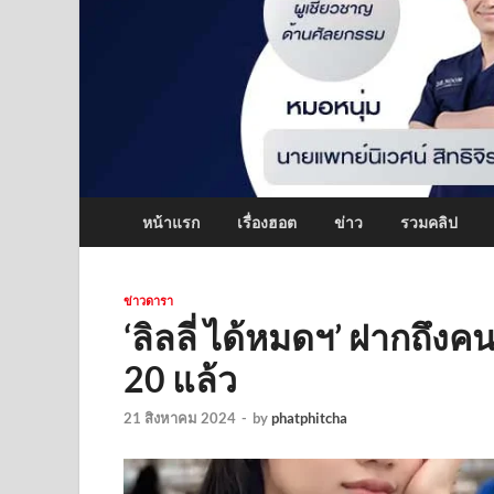
หน้าแรก
เรื่องฮอต
ข่าว
รวมคลิป
ข่าวดารา
‘ลิลลี่ ได้หมดฯ’ ฝากถึงคน
20 แล้ว
21 สิงหาคม 2024
-
by
phatphitcha