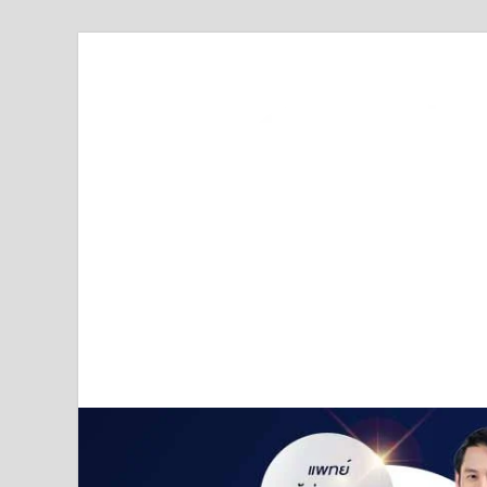
Truststoreonline
บริษัทด้านสื่อ/ข่าวสารใน กรุงเทพมหานคร ประเทศไ