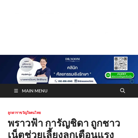
Truststoreonline
บริษัทด้านสื่อ/ข่าวสารใน กรุงเทพมหานคร ประเทศไทย
MAIN MENU
ลูกดาราขวัญใจคนไทย
พราวฟ้า การัญชิดา ถูกชาว
เน็ตช่วยเลี้ยงลูกเตือนแรง