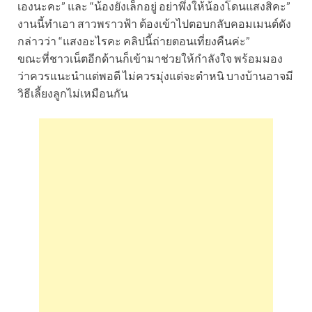
เองนะคะ” และ “น้องยังเล็กอยู่ อย่าพึ่งให้น้องโดนแสงสิคะ”
งานนี้ทำเอา สาวพราวฟ้า ต้องเข้าไปตอบกลับคอมเมนต์ดัง
กล่าวว่า “แสงอะไรคะ คลิปนี้ถ่ายตอนเที่ยงคืนค่ะ”
ขณะที่ชาวเน็ตอีกด้านก็เข้ามาช่วยให้กำลังใจ พร้อมมอง
ว่าควรแนะนำแต่พอดี ไม่ควรมุ่งแต่จะตำหนิ บางบ้านอาจมี
วิธีเลี้ยงลูกไม่เหมือนกัน