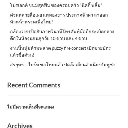
โปรเจกต์ ขนมสุดฟิน ของครอบครัว “นิคกี้ พลิ้ม”
ด่วนหลายสื่อเผย แพทองธาร ประกาศฟ้าผ่า ลาออก
หัวหน้าพรรคเพื่อไทย!
กล้องวงจรปิดจับภาพวินาทีโทรศัพท์มือถือระเบิดกลาง
ดึกในห้องนอนลูกวัย 10 ขวบ และ 4 ขวบ
งานนี้หนุ่มห้ามพลาด puzzy fire concert เปิดขายบัตร
แล้วซื้อด่วน!
สรยุทธ – ไบร์ท ขอโทษแล้ว ปมล้อเลียนสำเนียงกัมพูชา
Recent Comments
ไม่มีความเห็นที่จะแสดง
Archives