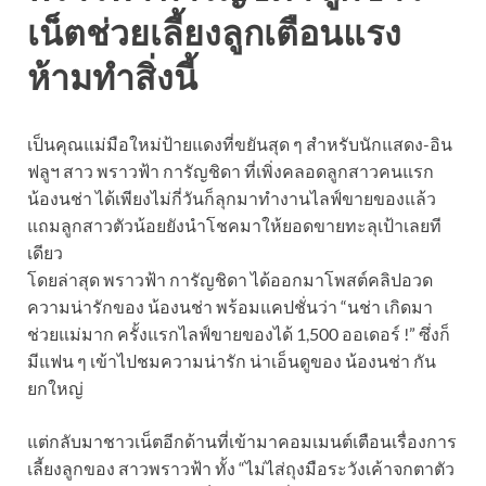
เน็ตช่วยเลี้ยงลูกเตือนแรง
ห้ามทำสิ่งนี้
เป็นคุณแม่มือใหม่ป้ายแดงที่ขยันสุด ๆ สำหรับนักแสดง-อิน
ฟลูฯ สาว พราวฟ้า การัญชิดา ที่เพิ่งคลอดลูกสาวคนแรก
น้องนช่า ได้เพียงไม่กี่วันก็ลุกมาทำงานไลฟ์ขายของแล้ว
แถมลูกสาวตัวน้อยยังนำโชคมาให้ยอดขายทะลุเป้าเลยที
เดียว
โดยล่าสุด พราวฟ้า การัญชิดา ได้ออกมาโพสต์คลิปอวด
ความน่ารักของ น้องนช่า พร้อมแคปชั่นว่า “นช่า เกิดมา
ช่วยแม่มาก ครั้งแรกไลฟ์ขายของได้ 1,500 ออเดอร์ !” ซึ่งก็
มีแฟน ๆ เข้าไปชมความน่ารัก น่าเอ็นดูของ น้องนช่า กัน
ยกใหญ่
แต่กลับมาชาวเน็ตอีกด้านที่เข้ามาคอมเมนต์เตือนเรื่องการ
เลี้ยงลูกของ สาวพราวฟ้า ทั้ง “ไม่ไส่ถุงมือระวังเค้าจกตาตัว