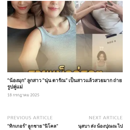
“น้องมุก” ลูกสาว “นุ่น ดารัณ” เป็นสาวแล้วสวยมาก ถ่าย
รูปคู่แม่
18 กรกฎาคม 2025
PREVIOUS ARTICLE
NEXT ARTICLE
“ทิกเกอร์” ลูกชาย “นิโคล”
นุสบา ส่ง น้องปุณณ ไป