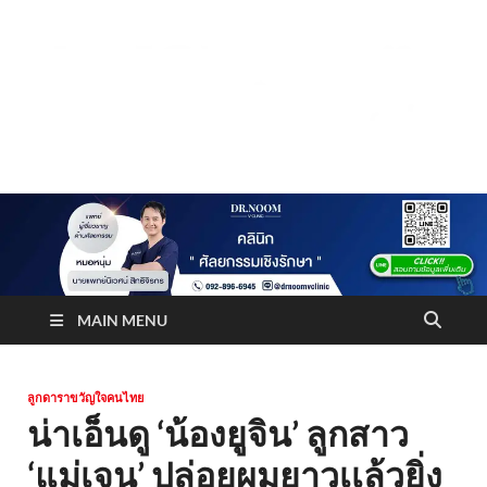
Truststoreonline
บริษัทด้านสื่อ/ข่าวสารใน กรุงเทพมหานคร ประเทศไทย
MAIN MENU
ลูกดาราขวัญใจคนไทย
น่าเอ็นดู ‘น้องยูจิน’ ลูกสาว
‘แม่เจน’ ปล่อยผมยาวเเล้วยิ่ง