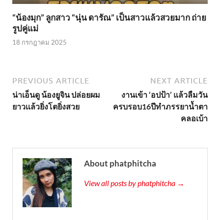
“น้องมุก” ลูกสาว “นุ่น ดารัณ” เป็นสาวแล้วสวยมาก ถ่าย
รูปคู่แม่
18 กรกฎาคม 2025
PREVIOUS ARTICLE
NEXT ARTICLE
น่าเอ็นดู น้องยูจิน ปล่อยผม
งานเข้า ‘อปป้า’ แล้วลืมวัน
ยาวเเล้วยิ่งโตยิ่งสวย
ครบรอบ16ปีทำภรรยาน้ำตา
คลอเบ้า
About phatphitcha
View all posts by phatphitcha →