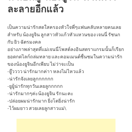
ละลายอีกแล้ว
เป็นความน่ารักสดใสครองหัวใจพี่ๆเเฟนคลับหลายคนเลย
สำหรับ น้องยูจิน ลูกสาวหัวเเก้วหัวเเหวนของ เจนนี่ รัชนก
กับ ยิว ฉัตรมงคล
อย่างภาพล่าสุดที่เเม่เจนนี่โพสต์ลงอินสตราแกรมนั้นก็เรียก
ยอดกดไลก์ถล่มทลาย เเละคอมเมนต์ชื่นชมในความน่ารัก
ของน้องยูจินอีกเพียบ ไม่ว่าจะเป็น
-ยู๊วววว น่ารักมากค่าา หลงไม่ไหวแล้ว
-น่ารักจังเลยลูกกกกกก
-ยูยู้น่ารักทุกวันเลยลูกกกกก
-น่ารักมากๆค่ะน้องยูจิน รักนะคะ
-ปล่อยผมน่ารักมาก ยิ่งโตยิ่งน่ารัก
-ไว้ผมยาว สวยเลยลูกสาวแม่\