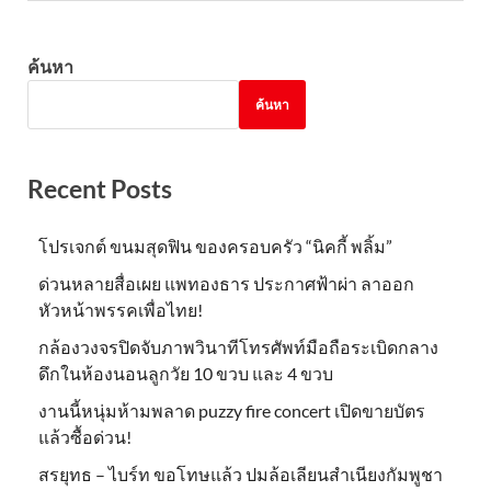
ค้นหา
ค้นหา
Recent Posts
โปรเจกต์ ขนมสุดฟิน ของครอบครัว “นิคกี้ พลิ้ม”
ด่วนหลายสื่อเผย แพทองธาร ประกาศฟ้าผ่า ลาออก
หัวหน้าพรรคเพื่อไทย!
กล้องวงจรปิดจับภาพวินาทีโทรศัพท์มือถือระเบิดกลาง
ดึกในห้องนอนลูกวัย 10 ขวบ และ 4 ขวบ
งานนี้หนุ่มห้ามพลาด puzzy fire concert เปิดขายบัตร
แล้วซื้อด่วน!
สรยุทธ – ไบร์ท ขอโทษแล้ว ปมล้อเลียนสำเนียงกัมพูชา