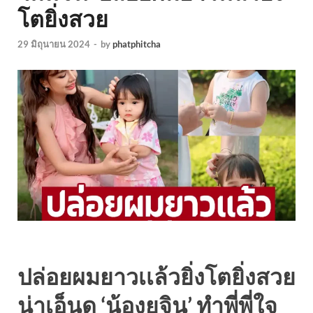
โตยิ่งสวย
29 มิถุนายน 2024
-
by
phatphitcha
ปล่อยผมยาวเเล้วยิ่งโตยิ่งสวย
น่าเอ็นดู ‘น้องยูจิน’ ทำพี่พี่ใจ