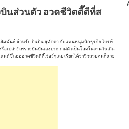
งบินส่วนตัว อวดชีวิตดี๊ดีที่ส
มสัมพันธ์ สำหรับ ปันปัน สุทัตตา กับแฟนหนุ่มนักธุรกิจ ไบรท์
นแล้วหรือเปล่า? เพราะปันปันเองประกาศตัวเป็นโสดในงานวันเกิด
เเลนด์ขึ้นฮออวดชีวิตดีดี๊เว่อร์ๆเลย เรียกได้ว่าวิวสวยคนก็สวย