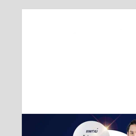
Truststoreonline
บริษัทด้านสื่อ/ข่าวสารใน กรุงเทพมหานคร ประเทศไ