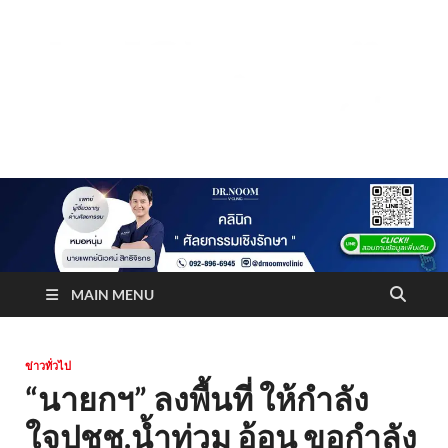
Truststoreonline
บริษัทด้านสื่อ/ข่าวสารใน กรุงเทพมหานคร ประเทศไทย
MAIN MENU
ข่าวทั่วไป
“นายกฯ” ลงพื้นที่ ให้กำลัง
ใจปชช.น้ำท่วม อ้อน ขอกำลัง