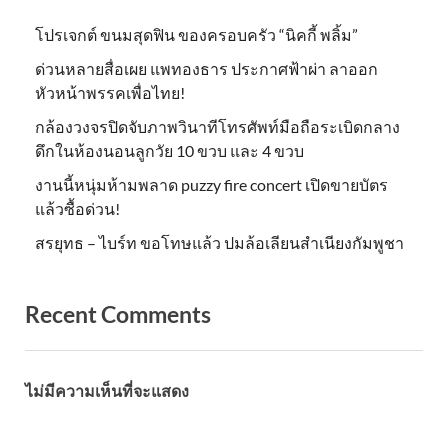
โปรเจกต์ ขนมสุดฟิน ของครอบครัว “นิคกี้ พลิ้ม”
ด่วนหลายสื่อเผย แพทองธาร ประกาศฟ้าผ่า ลาออก
หัวหน้าพรรคเพื่อไทย!
กล้องวงจรปิดจับภาพวินาทีโทรศัพท์มือถือระเบิดกลาง
ดึกในห้องนอนลูกวัย 10 ขวบ และ 4 ขวบ
งานนี้หนุ่มห้ามพลาด puzzy fire concert เปิดขายบัตร
แล้วซื้อด่วน!
สรยุทธ – ไบร์ท ขอโทษแล้ว ปมล้อเลียนสำเนียงกัมพูชา
Recent Comments
ไม่มีความเห็นที่จะแสดง