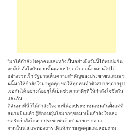
“มาให้กำลังใจทุกคนและหวังเป็นอย่างยิ่งวันนี้ได้พบปะกัน
จะมีกำลังใจกันมากขึ้นและหวังว่าวิกฤตนี้จะผ่านไปได้
อย่างรวดเร็ว รัฐบาลเห็นความสำคัญของประชาชนเสมอ ว
นนี้มาให้กำลังใจมาพูดคุย ขอให้ทุกคนทำตัวสบายๆถ่ายรูป
เจอกันได้ อย่างน้อยๆให้เป็นช่วงเวลาดีๆที่ให้กำลังใจซึ่งกัน
และกัน
ดิฉันมาที่นี่ก็ได้กำลังใจจากพี่น้องประชาชนเช่นกันตั้งแต่ที่
สนามบินแล้ว รู้สึกอบอุ่นใจมากๆขอมาเป็นกำลังใจและ
ขอรับกำลังใจจากประชาชนด้วย” นายกฯ กล่าว
จากนั้นน.ส.แพทองธาร เดินทักทาย พูดคุยและสอบถาม