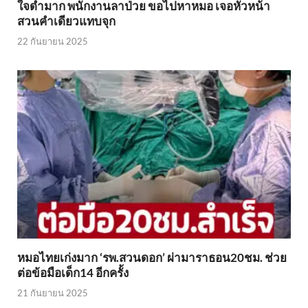
ใจดำมาก พนักงานลาป่วย ขอไปหาหมอ เจอหัวหน้า
สวนคำเดียวแทบจุก
22 กันยายน 2025
หมอไทยเก่งมาก ‘รพ.สวนดอก’ ผ่ามาราธอน20ชม. ช่วย
ต่อข้อมือเด็ก14 อีกครั้ง
21 กันยายน 2025