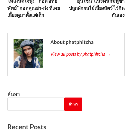
โมเมนต์ใจฟู!! “ก็อต อิทธิ
‘ฮุน เซน’ แนะคนกัมพูชา
พัทธ์” กอดคุณย่า-ก๋ง ที่เคย
ปลูกผักผลไม้เลี้ยงสัตว์ ไว้กิน
เลี้ยงดูมาตั้งแต่เด็ก
กันเอง
About phatphitcha
View all posts by phatphitcha →
ค้นหา
ค้นหา
Recent Posts