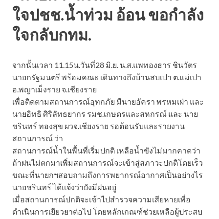
ใจปชช.น้ำท่วม อ้อน ขอกำลัง
ใจกลับกทม.
จากนั้นเวลา 11.15น.วันที่28 มิ.ย. น.ส.แพทองธาร ชินวัตร
นายกรัฐมนตรี พร้อมคณะ เดินทางถึงบ้านสบเปา ต.แม่เปา
อ.พญาเม็งราย จ.เชียงราย
เพื่อติดตามสถานการณ์อุทกภัย มีนายอัครา พรหมเผ่า และ
นายอิทธิ ศิริลัทธยากร รมช.เกษตรและสหกรณ์ และ นาย
ชรินทร์ ทองสุข ผวจ.เชียงราย รอต้อนรับและรายงาน
สถานการณ์ ว่า
สถานการณ์น้ำในพื้นที่เริ่มปกติ เหลือน้ำขังไม่มากคาดว่า
ถ้าฝนไม่ตกมาเพิ่มสถานการณ์จะเข้าสู่สภาวะปกติโดยเร็ว
ขณะที่นายกฯสอบถามถึงการพยากรณ์อากาศเป็นอย่างไร
นายชรินทร์ ได้แจ้งว่ายังมีฝนอยู่
เมื่อสถานการณ์ปกติจะเข้าไปสำรวจความเสียหายเพื่อ
ดำเนินการเยียวยาต่อไป โดยหลักเกณฑ์ช่วยเหลือผู้ประสบ