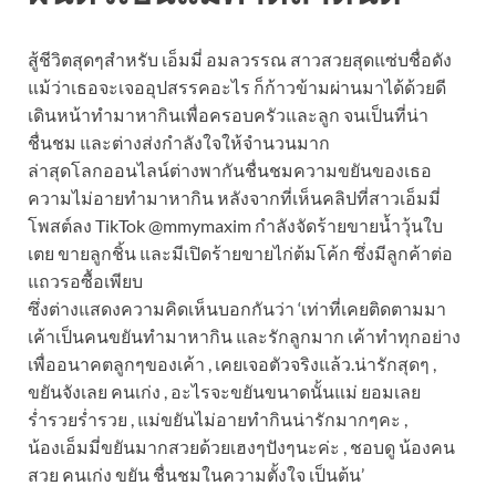
สู้ชีวิตสุดๆสำหรับ เอ็มมี่ อมลวรรณ สาวสวยสุดแซ่บชื่อดัง
แม้ว่าเธอจะเจออุปสรรคอะไร ก็ก้าวข้ามผ่านมาได้ด้วยดี
เดินหน้าทำมาหากินเพื่อครอบครัวและลูก จนเป็นที่น่า
ชื่นชม และต่างส่งกำลังใจให้จำนวนมาก
ล่าสุดโลกออนไลน์ต่างพากันชื่นชมความขยันของเธอ
ความไม่อายทำมาหากิน หลังจากที่เห็นคลิปที่สาวเอ็มมี่
โพสต์ลง TikTok @mmymaxim กำลังจัดร้ายขายน้ำวุ้นใบ
เตย ขายลูกชิ้น และมีเปิดร้ายขายไก่ต้มโค้ก ซึ่งมีลูกค้าต่อ
แถวรอซื้อเพียบ
ซึ่งต่างแสดงความคิดเห็นบอกกันว่า ‘เท่าที่เคยติดตามมา
เค้าเป็นคนขยันทำมาหากิน และรักลูกมาก เค้าทำทุกอย่าง
เพื่ออนาคตลูกๆของเค้า , เคยเจอตัวจริงแล้ว.น่ารักสุดๆ ,
ขยันจังเลย คนเก่ง , อะไรจะขยันขนาดนั้นแม่ ยอมเลย
ร่ำรวยร่ำรวย , แม่ขยันไม่อายทำกินน่ารักมากๆคะ ,
น้องเอ็มมี่ขยันมากสวยด้วยเฮงๆปังๆนะค่ะ , ชอบดู น้องคน
สวย คนเก่ง ขยัน ชื่นชมในความตั้งใจ เป็นต้น’