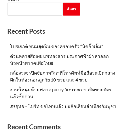
ค้นหา
Recent Posts
โปรเจกต์ ขนมสุดฟิน ของครอบครัว “นิคกี้ พลิ้ม”
ด่วนหลายสื่อเผย แพทองธาร ประกาศฟ้าผ่า ลาออก
หัวหน้าพรรคเพื่อไทย!
กล้องวงจรปิดจับภาพวินาทีโทรศัพท์มือถือระเบิดกลาง
ดึกในห้องนอนลูกวัย 10 ขวบ และ 4 ขวบ
งานนี้หนุ่มห้ามพลาด puzzy fire concert เปิดขายบัตร
แล้วซื้อด่วน!
สรยุทธ – ไบร์ท ขอโทษแล้ว ปมล้อเลียนสำเนียงกัมพูชา
Recent Comments