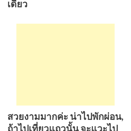
เดียว
สวยงามมากค่ะ น่าไปพักผ่อน,
ถ้าไปเที่ยวแถวนั้น จะแวะไป