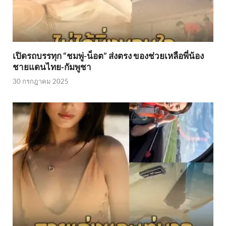
เปิดรถบรรทุก “ชมพู่-น็อต” ส่งตรง ของช่วยเหลือพี่น้อง
ชายแดนไทย-กัมพูชา
30 กรกฎาคม 2025