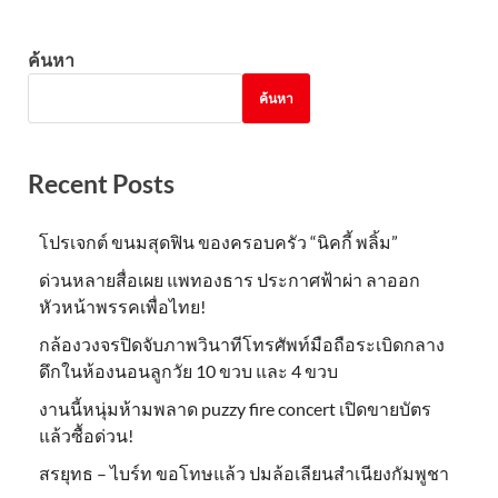
ค้นหา
ค้นหา
Recent Posts
โปรเจกต์ ขนมสุดฟิน ของครอบครัว “นิคกี้ พลิ้ม”
ด่วนหลายสื่อเผย แพทองธาร ประกาศฟ้าผ่า ลาออก
หัวหน้าพรรคเพื่อไทย!
กล้องวงจรปิดจับภาพวินาทีโทรศัพท์มือถือระเบิดกลาง
ดึกในห้องนอนลูกวัย 10 ขวบ และ 4 ขวบ
งานนี้หนุ่มห้ามพลาด puzzy fire concert เปิดขายบัตร
แล้วซื้อด่วน!
สรยุทธ – ไบร์ท ขอโทษแล้ว ปมล้อเลียนสำเนียงกัมพูชา