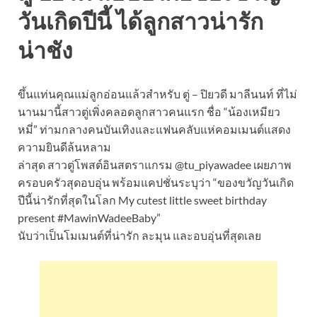
วันเกิดปีนี้ ได้ลูกสาวน่ารัก
น่าชัง
ขึ้นแท่นคุณแม่ลูกอ่อนแล้วสำหรับ ตู่ – ปิยวดี มาลีนนท์ ที่ไม่
นานมานี้สาวตู่เพิ่งคลอดลูกสาวคนแรก ชื่อ “น้องเหมียว
หมี่” ท่ามกลางคนบันเทิงและแฟนคลับแห่คอมเมนต์แสดง
ความยินดีล้นหลาม
ล่าสุด สาวตู่โพสต์อินสตราแกรม @tu_piyawadee เผยภาพ
ครอบครัวสุดอบอุ่น พร้อมแคปชั่นระบุว่า “ของขวัญวันเกิด
ปีนี้น่ารักที่สุดในโลก My cutest little sweet birthday
present #MawinWadeeBaby”
นับว่าเป็นโมเมนต์ที่น่ารัก ละมุน และอบอุ่นที่สุดเลย