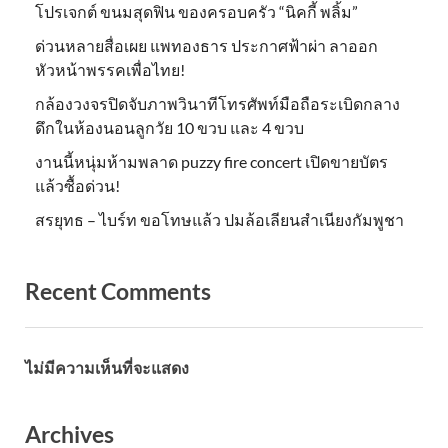
โปรเจกต์ ขนมสุดฟิน ของครอบครัว “นิคกี้ พลิ้ม”
ด่วนหลายสื่อเผย แพทองธาร ประกาศฟ้าผ่า ลาออก
หัวหน้าพรรคเพื่อไทย!
กล้องวงจรปิดจับภาพวินาทีโทรศัพท์มือถือระเบิดกลาง
ดึกในห้องนอนลูกวัย 10 ขวบ และ 4 ขวบ
งานนี้หนุ่มห้ามพลาด puzzy fire concert เปิดขายบัตร
แล้วซื้อด่วน!
สรยุทธ – ไบร์ท ขอโทษแล้ว ปมล้อเลียนสำเนียงกัมพูชา
Recent Comments
ไม่มีความเห็นที่จะแสดง
Archives