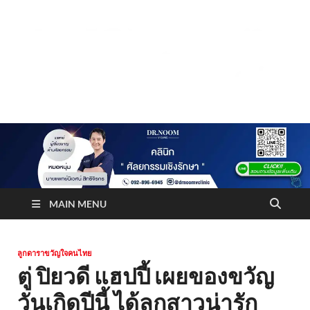
Truststoreonline
บริษัทด้านสื่อ/ข่าวสารใน กรุงเทพมหานคร ประเทศไทย
MAIN MENU
ลูกดาราขวัญใจคนไทย
ตู่ ปิยวดี แฮปปี้ เผยของขวัญ
วันเกิดปีนี้ ได้ลูกสาวน่ารัก