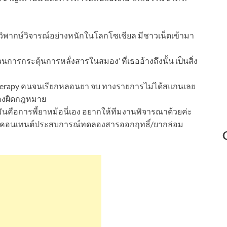
ยงวิพากษ์วิจารณ์อย่างหนักในโลกโซเชียล มีชาวเน็ตเข้ามา
นการกระตุ้นการหลั่งสารในสมอง’ ที่เธออ้างถึงนั้น เป็นสิ่ง
herapy คนจนเรียกหลอนยา จบ ทางรายการไม่ได้สแกนเลย
ื่องผิดกฎหมาย
คือการพี้ยาหม้อนี่เอง อยากให้ทีมงานพิจารณาด้วยค่ะ
ทำคอนเทนต์ประสบการณ์ทดลองสารออกฤทธิ์/ยากล่อม