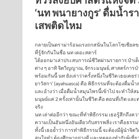
‘นท พนายางกูร’ ดื่มน้ำร
เสพติดไหม
กลายเป็นดราม่าร้อนแรงถกสนั่นในโลกโซเชียลขณะน
ที่รู้จักกันในชื่อ นท เดอะสตาร์
ได้ออกมาเล่าประสบการณ์ชีวิตผ่านรายการ ป๋าเต็
ต่าง ๆ อาทิ จิตวิญญาณ, จักระมนุษย์, ศาสตร์การบ
พร้อมกันนี้ นท ยังเล่าว่าครั้งหนึ่งในชีวิต เธอเค
ยาวัสกา’ (ayahuasca) คือ พิธีกรรมที่จะต้องดื่มน
และอ้างว่า เมื่อดื่มน้ำสมุนไพรนี้เข้าไป จะทำให้ส
มนุษย์แค่ 2 ครั้งเท่านั้นในชีวิต คือ ตอนที่เกิด 
จริง
นท เล่าต่ออีกว่า ขณะที่ทำพิธีกรรม เธอรู้สึกถึงค
ความเป็นอันหนึ่งอันเดียวกับสรรพสิ่ง เราคือธรรม
ทั้งนี้ เธอย้ำว่า การทำพิธีกรรมนี้ จะต้องมีผู้นำ
สนใจทำ ต้องศึกษาอย่างดี และทดลองทำกับผู้เชี่ย