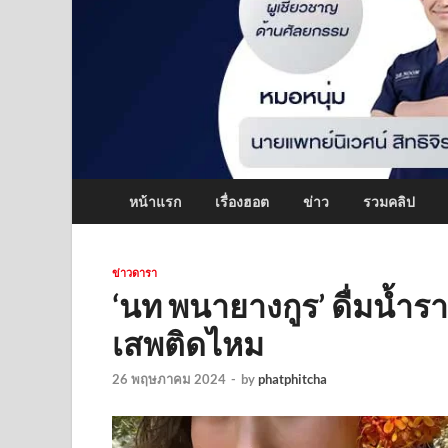
หน้าแรก
เรื่องฮอต
ข่าว
รวมคลิป
ข่าวดารา
‘นท พนายางกูร’ ดื่มน้ำร
เสพติดไหม
26 พฤษภาคม 2024
-
by
phatphitcha