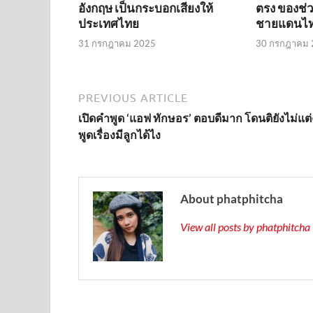
อังกฤษ เป็นกระบอกเสียงให้
ตรง ของช่วย
ประเทศไทย
ชายแดนไท
31 กรกฎาคม 2025
30 กรกฎาคม 
PREVIOUS ARTICLE
เปิดคำพูด ‘แอฟ ทักษอร’ ตอบดีมาก โดนติยังไม่แต่
พูดเรื่องมีลูกได้ไง
About phatphitcha
View all posts by phatphitch