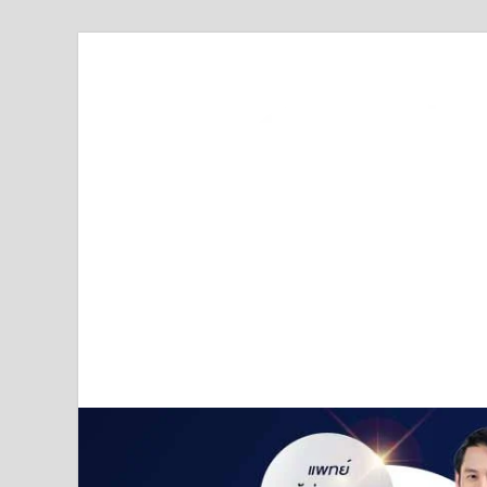
Truststoreonline
บริษัทด้านสื่อ/ข่าวสารใน กรุงเทพมหานคร ประเทศไ