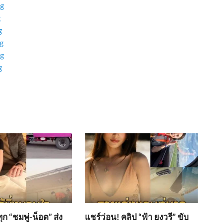
ก “ชมพู่-น็อต” ส่ง
แชร์ว่อน! คลิป “ฟ้า ยงวรี” ขับ