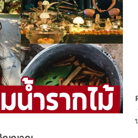
ไ
ิตวิญญาณ