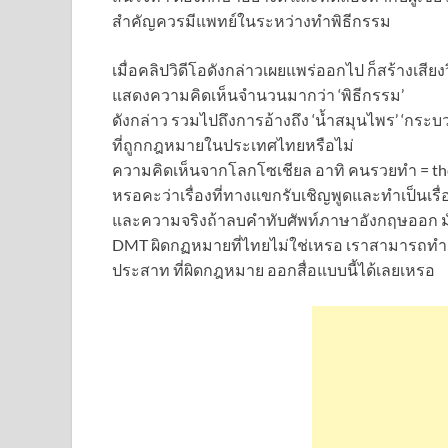
สำคัญควรมีแพทย์ในระหว่างทำพิธีกรรม
เมื่อคลิปวิดีโอดังกล่าวเผยแพร่ออกไป ก็สร้างเสี
แสดงความคิดเห็นจำนวนมากว่า ‘พิธีกรรม’
ดังกล่าว รวมไปถึงการอ้างถึง ‘น้ำสมุนไพร’ ‘กระบว
ที่ถูกกฎหมายในประเทศไทยหรือไม่
ความคิดเห็นจากโลกโซเชียล อาทิ คนรวยทำ = t
หรอคะว่าเรื่องที่ทางแขกรับเชิญพูดและทำเป็นเร
และความจริงถ้าลบคำทับศัพท์ภาษาอังกฤษออก มัน
DMT ผิดกฏหมายที่ไทยไม่ใช่เหรอ เราสามารถ
ประสาท ที่ผิดกฎหมาย ออกสื่อแบบนี้ได้เลยเหรอ