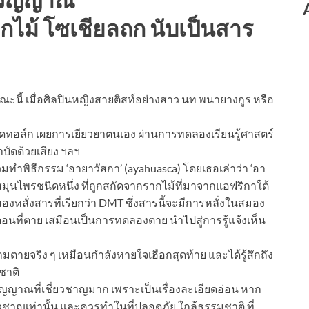
ากไม้ โซเชียลถก นับเป็นสาร
ี้ เมื่อศิลปินหญิงสายติสท์อย่างสาว นท พนายางกูร หรือ
ดทอล์ก เผยการเยียวยาตนเอง ผ่านการทดลองเรียนรู้ศาสตร์
ำบัดด้วยเสียง ฯลฯ
ยร่วมทำพิธีกรรม ‘อายาวัสกา’ (ayahuasca) โดยเธอเล่าว่า ‘อา
้ำสมุนไพรชนิดหนึ่ง ที่ถูกสกัดจากรากไม้ที่มาจากแอฟริกาใต้
มองหลั่งสารที่เรียกว่า DMT ซึ่งสารนี้จะมีการหลั่งในสมอง
และตอนที่ตาย เสมือนเป็นการทดลองตาย นำไปสู่การรู้แจ้งเห็น
วามตายจริง ๆ เหมือนกำลังหายใจเฮือกสุดท้าย และได้รู้สึกถึง
ชาติ
จิตวิญญาณที่เชี่ยวชาญมาก เพราะเป็นเรื่องละเอียดอ่อน หาก
วชาญเท่านั้น และควรทำในที่ปลอดภัย ใกล้ธรรมชาติ ที่