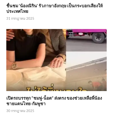
ชื่นชม ‘น้องณิริน’ รัวภาษาอังกฤษ เป็นกระบอกเสียงให้
ประเทศไทย
31 กรกฎาคม 2025
เปิดรถบรรทุก “ชมพู่-น็อต” ส่งตรง ของช่วยเหลือพี่น้อง
ชายแดนไทย-กัมพูชา
30 กรกฎาคม 2025