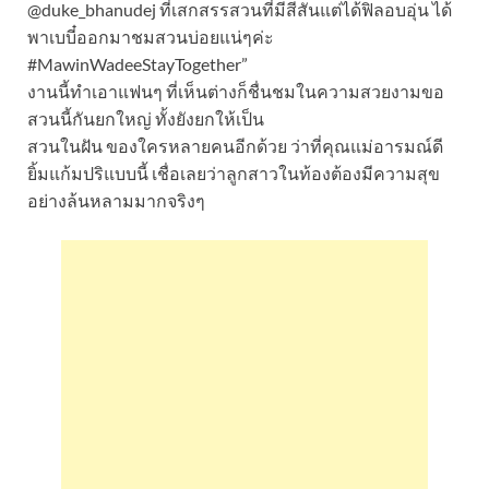
@duke_bhanudej ที่เสกสรรสวนที่มีสีสันแต่ได้ฟิลอบอุ่น ได้
พาเบบี๋ออกมาชมสวนบ่อยแน่ๆค่ะ
#MawinWadeeStayTogether”
งานนี้ทำเอาแฟนๆ ที่เห็นต่างก็ชื่นชมในความสวยงามขอ
สวนนี้กันยกใหญ่ ทั้งยังยกให้เป็น
สวนในฝัน ของใครหลายคนอีกด้วย ว่าที่คุณแม่อารมณ์ดี
ยิ้มแก้มปริแบบนี้ เชื่อเลยว่าลูกสาวในท้องต้องมีความสุข
อย่างล้นหลามมากจริงๆ