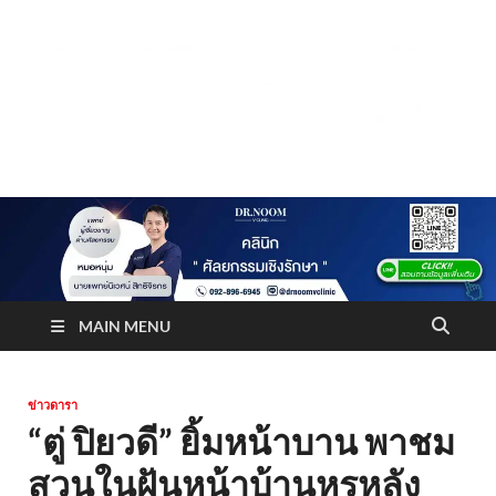
Truststoreonline
บริษัทด้านสื่อ/ข่าวสารใน กรุงเทพมหานคร ประเทศไทย
MAIN MENU
ข่าวดารา
“ตู่ ปิยวดี” ยิ้มหน้าบาน พาชม
สวนในฝันหน้าบ้านหรูหลัง