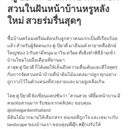
สวนในฝันหน้าบ้านหรูหลัง
ใหม่ สวยร่มรื่นสุดๆ
ซื้อบ้านพร้อมเตรียมต้อนรับลูกสาวคนแรกเป็นที่เรียบร้อย
แล้ว สำหรับผู้จัดคนเก่ง ตู่-ปิยวดี มาลีนนท์ ทายาทสื่อยักษ์
ใหญ่ช่อง 3 กับสามีหนุ่ม มาวิน ทวีผล ที่เพิ่งทำพิธีย้ายเข้า
บ้านใหม่ไปเมื่อเดือนที่ผ่านมา
ล่าสุด ตู่ ปิยวดี ก็ได้เผยให้เห็นถึงความตื่นเต้นและดีใจสุดๆ
กับการจัดสวนหน้าบ้านที่นำต้นไม้มงคลมาปลูก ทุกอย่าง
ถูกวางไว้ในตำแหน่งที่สวยงามและน่าอยู่เหลือเกิน
โดย ตู่ ปิยวดี ยังเขียนแคปชั่นว่า “สวนสวย วดียิ้มหน้าบาน มี
คนเห่อสวนมาก รับชมจากคลิปค่ะ ขอบคุณ
@olivegardenthailand
มีต้นไม้มากมายให้เลือกสรร จนเจอที่ถูกใจ และเหมาะกับ
landscape ของบ้านเรา ขอบคุณพี่ดุ๊ก #ดุ๊กปรับให้