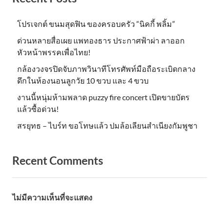
โปรเจกต์ ขนมสุดฟิน ของครอบครัว “นิคกี้ พลิ้ม”
ด่วนหลายสื่อเผย แพทองธาร ประกาศฟ้าผ่า ลาออก
หัวหน้าพรรคเพื่อไทย!
กล้องวงจรปิดจับภาพวินาทีโทรศัพท์มือถือระเบิดกลาง
ดึกในห้องนอนลูกวัย 10 ขวบ และ 4 ขวบ
งานนี้หนุ่มห้ามพลาด puzzy fire concert เปิดขายบัตร
แล้วซื้อด่วน!
สรยุทธ – ไบร์ท ขอโทษแล้ว ปมล้อเลียนสำเนียงกัมพูชา
Recent Comments
ไม่มีความเห็นที่จะแสดง