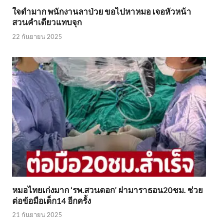
ใจดำมาก พนักงานลาป่วย ขอไปหาหมอ เจอหัวหน้า
สวนคำเดียวแทบจุก
22 กันยายน 2025
หมอไทยเก่งมาก ‘รพ.สวนดอก’ ผ่ามาราธอน20ชม. ช่วย
ต่อข้อมือเด็ก14 อีกครั้ง
21 กันยายน 2025