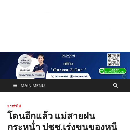
Truststoreonline
บริษัทด้านสื่อ/ข่าวสารใน กรุงเทพมหานคร ประเทศไทย
MAIN MENU
ข่าวทั่วไป
โดนอีกแล้ว แม่สายฝน
กระหน่ำ ปชช.เร่งขนของหนี