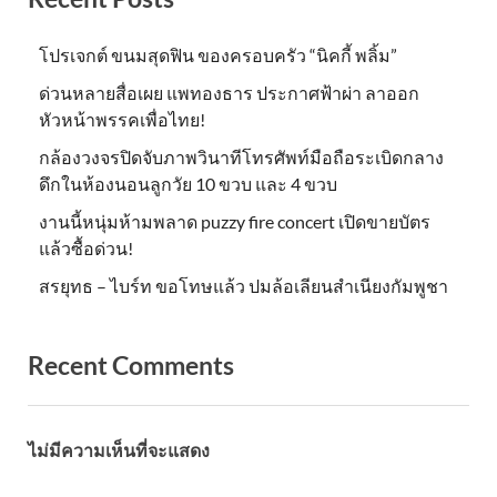
โปรเจกต์ ขนมสุดฟิน ของครอบครัว “นิคกี้ พลิ้ม”
ด่วนหลายสื่อเผย แพทองธาร ประกาศฟ้าผ่า ลาออก
หัวหน้าพรรคเพื่อไทย!
กล้องวงจรปิดจับภาพวินาทีโทรศัพท์มือถือระเบิดกลาง
ดึกในห้องนอนลูกวัย 10 ขวบ และ 4 ขวบ
งานนี้หนุ่มห้ามพลาด puzzy fire concert เปิดขายบัตร
แล้วซื้อด่วน!
สรยุทธ – ไบร์ท ขอโทษแล้ว ปมล้อเลียนสำเนียงกัมพูชา
Recent Comments
ไม่มีความเห็นที่จะแสดง