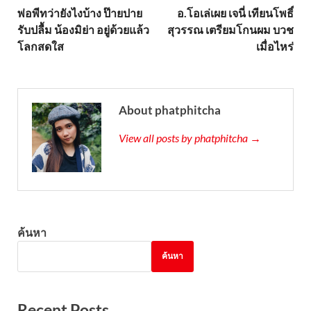
พ่อพีทว่ายังไงบ้าง ป๊ายปาย
อ.โอเล่เผย เจนี่ เทียนโพธิ์
รับปลื้ม น้องมิย่า อยู่ด้วยแล้ว
สุวรรณ เตรียมโกนผม บวช
โลกสดใส
เมื่อไหร่
About phatphitcha
View all posts by phatphitcha →
ค้นหา
ค้นหา
Recent Posts