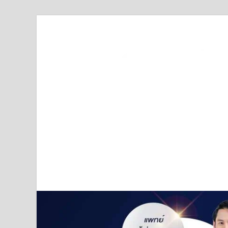
Truststoreonline
บริษัทด้านสื่อ/ข่าวสารใน กรุงเทพมหานคร ประเทศไ