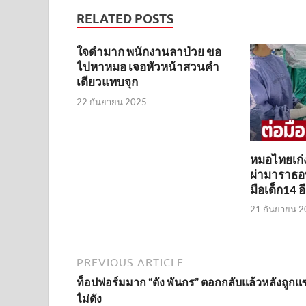
RELATED POSTS
ใจดำมาก พนักงานลาป่วย ขอ
ไปหาหมอ เจอหัวหน้าสวนคำ
เดียวแทบจุก
22 กันยายน 2025
หมอไทยเก่
ผ่ามาราธอ
มือเด็ก14 อี
21 กันยายน 2
PREVIOUS ARTICLE
ท็อปฟอร์มมาก “ดัง พันกร” ตอกกลับแล้วหลังถูกแ
ไม่ดัง