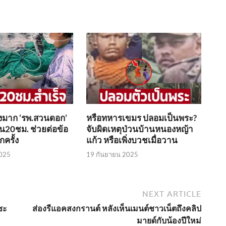
งมาก ‘รพ.สวนดอก’
หรือทหารเขมร ปลอมเป็นพระ?
น20ชม. ช่วยต่อข้อ
จับผิดเหตุป่วนบ้านหนองหญ้า
กครั้ง
แก้ว หรือเพิ่งบวชเมื่อวาน
025
19 กันยายน 2025
NEXT ARTICLE
ซะ
ส่องรีแอคสงกรานต์ หลังเห็นเมนต์ชาวเน็ตถึงคลิป
มายด์กับน้องปีใหม่