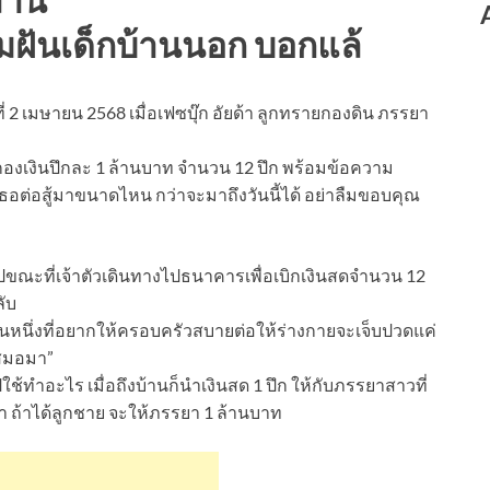
ามฝันเด็กบ้านนอก บอกแล้
 2 เมษายน 2568 เมื่อเฟซบุ๊ก อัยด้า ลูกทรายกองดิน ภรรยา
น้ามีกองเงินปึกละ 1 ล้านบาท จำนวน 12 ปึก พร้อมข้อความ
ธอต่อสู้มาขนาดไหน กว่าจะมาถึงวันนี้ได้ อย่าลืมขอบคุณ
ลิปขณะที่เจ้าตัวเดินทางไปธนาคารเพื่อเบิกเงินสดจำนวน 12
ลับ
นหนึ่งที่อยากให้ครอบครัวสบายต่อให้ร่างกายจะเจ็บปวดแค่
เสมอมา”
ใช้ทำอะไร เมื่อถึงบ้านก็นำเงินสด 1 ปึก ให้กับภรรยาสาวที่
ว่า ถ้าได้ลูกชาย จะให้ภรรยา 1 ล้านบาท