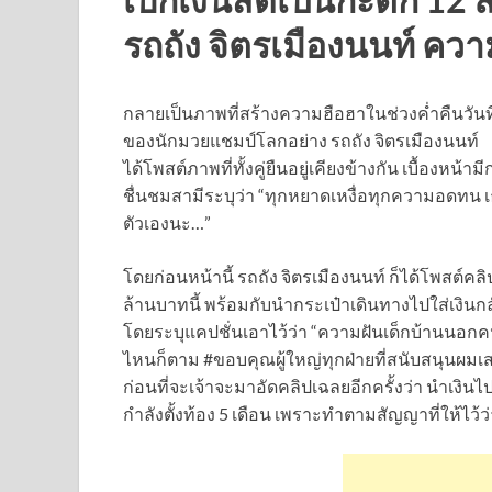
รถถัง จิตรเมืองนนท์ คว
กลายเป็นภาพที่สร้างความฮือฮาในช่วงค่ำคืนวันที่
ของนักมวยแชมป์โลกอย่าง รถถัง จิตรเมืองนนท์
ได้โพสต์ภาพที่ทั้งคู่ยืนอยู่เคียงข้างกัน เบื้องห
ชื่นชมสามีระบุว่า “ทุกหยาดเหงื่อทุกความอดทน เ
ตัวเองนะ…”
โดยก่อนหน้านี้ รถถัง จิตรเมืองนนท์ ก็ได้โพสต์ค
ล้านบาทนี้ พร้อมกับนำกระเป๋าเดินทางไปใส่เงินก
โดยระบุแคปชั่นเอาไว้ว่า “ความฝันเด็กบ้านนอกค
ไหนก็ตาม #ขอบคุณผู้ใหญ่ทุกฝ่ายที่สนับสนุนผม
ก่อนที่จะเจ้าจะมาอัดคลิปเฉลยอีกครั้งว่า นำเงินไป
กำลังตั้งท้อง 5 เดือน เพราะทำตามสัญญาที่ให้ไว้