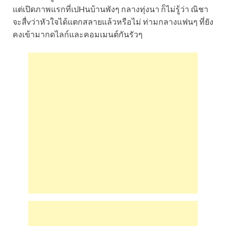
แต่เปิดภาพแรกที่เปHนบ้านพังๆ กลางทุ่งนา ก็ไม่รู้ว่า ณิชา
จะสื่vว่าหัวใจได้แตกสลายแล้วหรือไม่ ท่ามกลางแฟนๆ ที่ยัง
คงเข้ามากดไลก์และคอมเมนต์กันรัวๆ