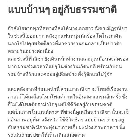
แบบบ้านๆ อยู่กับธรรมชาติ
กำลังใจจากทุกทิศทางที่ส่งให้นางเอกสาว ณิชา ณัฏฐณิชา
ในช่วงนี้เยอะมาก หลังถูกแฟนหนุ่มนักร้อง โตโน่ ภาคิน
นอกใจไปคุยพริตตี้สาวที่มาช่วยงานจนกลายเป็นข่าวดัง
หลายวันอย่างต่อเนื่อง
และช่วงนี้ที่ ณิชา ยังเดินหน้าทำงานและดูเหมือนจะสตรอง
มาก ผ่านช่วงเวลาที่แย่ๆ ในช่วงวันเกิดพอดี พร้อมกับคน
รอบข้างที่รักและคอยอยู่เคียงข้าง ทั้งรุ้จักแลไม่รู้จัก
และหลังจากที่ก่อนหน้านี้ ส่วนมาก ณิชา จะโพสต์เรื่องงาน
ล่าสุดก็ได้เคลื่อนไหวโพสต์ภาพในอินสตาแกรมอีกครั้ง ซึ่ง
ก็ไม่ได้โพสต์ดราม่าใดๆ แต่ใช้ชีวิตอยู่กับธรรมชาติ
แต่เป็นภาพโมเมนต์ต่างๆ ที่ช่วงนี้ดูเหมือนว่า ณิชา นั้นจะเช็
กอินภาพอยู่ที่ต่างจังหวัด ใช้ชีวิตชิลๆ แบบบ้านๆ ง่ายๆ อยู่
กับธรรมชาติ มีภาพทุ่งนา ภาพเก็บมะม่วง ภาพอาหาร นั่ง
รถเล่นถ่ายรูปขาให้เห็น เดินเล่นตลาด