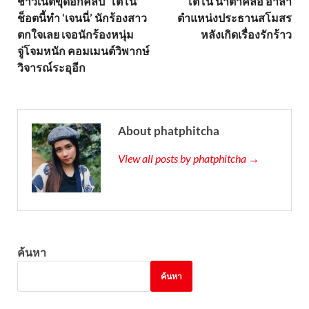
ชาวเน็ตขุดอีกคลิป ‘โตโน่’
โตโน่ น้ำตาคลอ อำลา
ช็อตนี้ทำ ‘เจนนี่’ นักร้องสาว
ตำแหน่งประธานสโมสร
ตกใจเลย เจอนักร้องหนุ่ม
หลังเกิดเรื่องรักร้าว
จู่โจมหนัก คอมเมนต์วิพากษ์
วิจารณ์ระอุอีก
About phatphitcha
View all posts by phatphitcha →
ค้นหา
ค้นหา