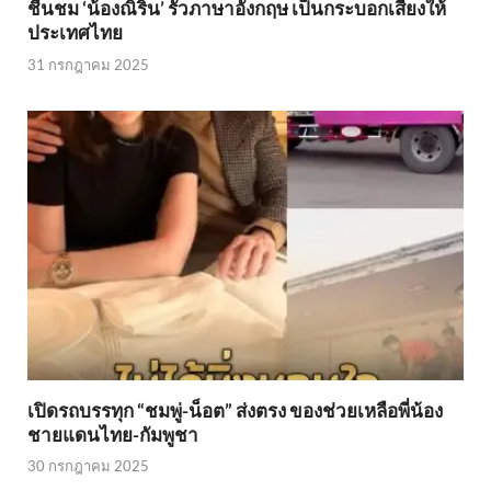
ชื่นชม ‘น้องณิริน’ รัวภาษาอังกฤษ เป็นกระบอกเสียงให้
ประเทศไทย
31 กรกฎาคม 2025
เปิดรถบรรทุก “ชมพู่-น็อต” ส่งตรง ของช่วยเหลือพี่น้อง
ชายแดนไทย-กัมพูชา
30 กรกฎาคม 2025