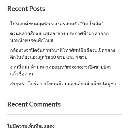
Recent Posts
โปรเจกต์ ขนมสุดฟิน ของครอบครัว “นิคกี้ พลิ้ม”
ด่วนหลายสื่อเผย แพทองธาร ประกาศฟ้าผ่า ลาออก
หัวหน้าพรรคเพื่อไทย!
กล้องวงจรปิดจับภาพวินาทีโทรศัพท์มือถือระเบิดกลาง
ดึกในห้องนอนลูกวัย 10 ขวบ และ 4 ขวบ
งานนี้หนุ่มห้ามพลาด puzzy fire concert เปิดขายบัตร
แล้วซื้อด่วน!
สรยุทธ – ไบร์ท ขอโทษแล้ว ปมล้อเลียนสำเนียงกัมพูชา
Recent Comments
ไม่มีความเห็นที่จะแสดง