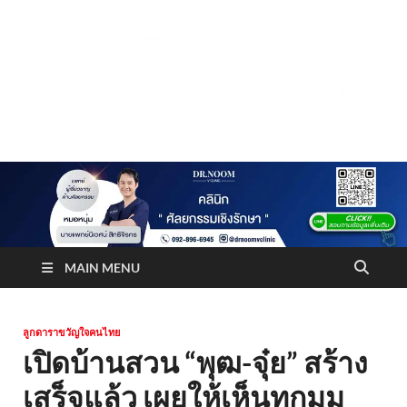
Truststoreonline
บริษัทด้านสื่อ/ข่าวสารใน กรุงเทพมหานคร ประเทศไทย
MAIN MENU
ลูกดาราขวัญใจคนไทย
เปิดบ้านสวน “พุฒ-จุ๋ย” สร้าง
เสร็จแล้ว เผยให้เห็นทุกมุม