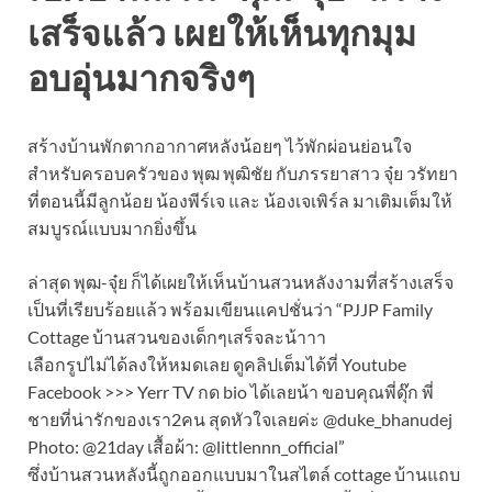
เสร็จแล้ว เผยให้เห็นทุกมุม
อบอุ่นมากจริงๆ
สร้างบ้านพักตากอากาศหลังน้อยๆ ไว้พักผ่อนย่อนใจ
สำหรับครอบครัวของ พุฒ พุฒิชัย กับภรรยาสาว จุ๋ย วรัทยา
ที่ตอนนี้มีลูกน้อย น้องพีร์เจ และ น้องเจเพิร์ล มาเติมเต็มให้
สมบูรณ์แบบมากยิ่งขึ้น
ล่าสุด พุฒ-จุ๋ย ก็ได้เผยให้เห็นบ้านสวนหลังงามที่สร้างเสร็จ
เป็นที่เรียบร้อยแล้ว พร้อมเขียนแคปชั่นว่า “PJJP Family
Cottage บ้านสวนของเด็กๆเสร็จละน้าาา
เลือกรูปไม่ได้ลงให้หมดเลย ดูคลิปเต็มได้ที่ Youtube
Facebook >>> Yerr TV กด bio ได้เลยน้า ขอบคุณพี่ดุ๊ก พี่
ชายที่น่ารักของเรา2คน สุดหัวใจเลยค่ะ @duke_bhanudej
Photo: @21day เสื้อผ้า: @littlennn_official”
ซึ่งบ้านสวนหลังนี้ถูกออกแบบมาในสไตล์ cottage บ้านแถบ