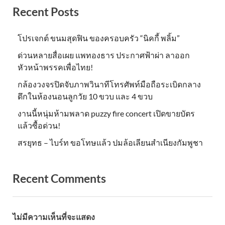
Recent Posts
โปรเจกต์ ขนมสุดฟิน ของครอบครัว “นิคกี้ พลิ้ม”
ด่วนหลายสื่อเผย แพทองธาร ประกาศฟ้าผ่า ลาออก
หัวหน้าพรรคเพื่อไทย!
กล้องวงจรปิดจับภาพวินาทีโทรศัพท์มือถือระเบิดกลาง
ดึกในห้องนอนลูกวัย 10 ขวบ และ 4 ขวบ
งานนี้หนุ่มห้ามพลาด puzzy fire concert เปิดขายบัตร
แล้วซื้อด่วน!
สรยุทธ – ไบร์ท ขอโทษแล้ว ปมล้อเลียนสำเนียงกัมพูชา
Recent Comments
ไม่มีความเห็นที่จะแสดง