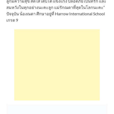
ลูกมีความสุข สดใส เติบโต แข็งแรง ปลอดภัย เป็นที่รัก และ
สมหวังในทุกอย่างนะคะลูก แม่รักณดาที่สุดในโลกนะคะ”
ปัจจุบัน น้องณดา ศึกษาอยู่ที่ Harrow International School
เกรด 9