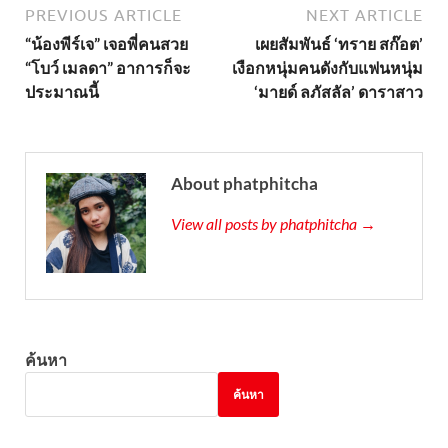
PREVIOUS ARTICLE
NEXT ARTICLE
“น้องพีร์เจ” เจอพี่คนสวย
เผยสัมพันธ์ ‘ทราย สก๊อต’
“โบว์ เมลดา” อาการก็จะ
เงือกหนุ่มคนดังกับแฟนหนุ่ม
ประมาณนี้
‘มายด์ ลภัสลัล’ ดาราสาว
About phatphitcha
View all posts by phatphitcha →
ค้นหา
ค้นหา