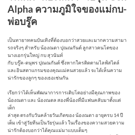
Alpha ความภูมิใจของแม่กบ-
พ่อบรู๊ค
เป็นทายาทคนบันเทิงที่ต้องบอกว่าสวยและมากความสามา
รถจริงๆ สำหรับ น้องณดา ปุณณกันต์ ลูกสาวคนโตของ
นางเอกรุ่นใหญ่ กบ สุวนันท์
กับ บรู๊ค-ดนุพร ปุณณกันต์ ซึ่งหากใครติดตามไลฟ์สไตล์
และอินสตาแกรมของคุณแม่คนสวยแล้ว จะได้เห็นความ
น่ารักของลูกๆ ของเธอเช่นกัน
เรียกว่าได้เห็นพัฒนาการการเติบโตอย่างมีคุณภาพของ
น้องณดา และ น้องณดล สองพี่น้องที่มีแฟนคลับมาตั้งแต่
เด็ก
ล่าสุด ตรงกับวันคล้ายวันเกิดของ น้องณดา อายุครบ 14 ปี
เต็ม เข้าสู่วัยทีนเป็นวัยรุ่นแล้ว ในเรื่องของความสวยความ
น่ารักต้องบอกว่าได้คุณแม่มาแบบเต็มๆ