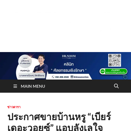
Truststoreonline
บริษัทด้านสื่อ/ข่าวสารใน กรุงเทพมหานคร ประเทศไทย
MAIN MENU
ข่าวดารา
ประกาศขายบ้านหรู “เบียร์
เดอะวอยซ์” แอบลังเลใจ