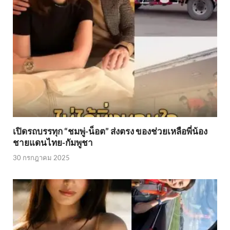
เปิดรถบรรทุก “ชมพู่-น็อต” ส่งตรง ของช่วยเหลือพี่น้อง
ชายแดนไทย-กัมพูชา
30 กรกฎาคม 2025