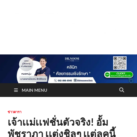
Truststoreonline
บริษัทด้านสื่อ/ข่าวสารใน กรุงเทพมหานคร ประเทศไทย
MAIN MENU
ข่าวดารา
เจ้าเเม่เเฟชั่นตัวจริง! อั้ม
พัชราภา เเต่งชิลๆ เเต่ลุคนี้