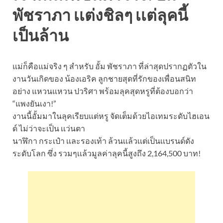
พัชราภา เเต่งชิลๆ เเต่ลุคนี้
เป็นล้าน
แม่ก็คือแม่จริง ๆ สำหรับ อั้ม พัชราภา ที่ล่าสุดปรากฏตัวใน
งานวันเกิดของ น้องเอริค ลูกชายสุดที่รักของเพื่อนสนิท
อย่าง แหวนแหวน ปวริศา พร้อมลุคสุดหรูที่ต้องบอกว่า
“แพงยันเงา!”
งานนี้อั้มมาในลุคเรียบแต่หรู จัดเต็มด้วยไอเทมระดับไฮเอน
ด์ ไม่ว่าจะเป็น เเว่นตา
นาฬิกา กระเป๋า เเละรองเท้า ล้วนเเล้วเเต่เป็นเเบรนด์ดัง
ระดับโลก ซึ่ง รวมๆเเล้วมูลค่าลุคนี้สูงถึง 2,164,500 บาท!