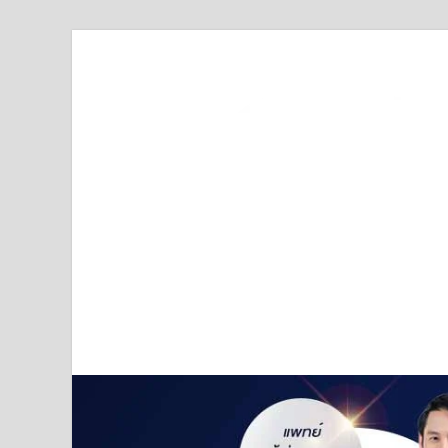
Truststoreonline
บริษัทด้านสื่อ/ข่าวสารใน กรุงเทพมหานคร ประเทศไ