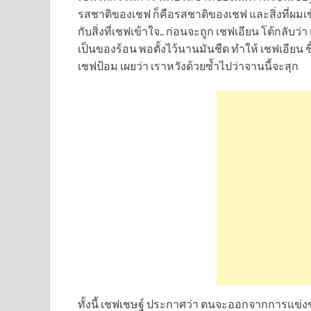
รสชาติของเชฟ ก็คือรสชาติของเชฟ และสิ่งที่ผมเ
กับสิ่งที่เชฟเข้าใจ.. ก่อนจะถูก เชฟเอียน โต้กลับว่
เป็นของร้อน พอตั้งไว้นานมันชืด ทำให้ เชฟเอียน ช
เชฟป้อม เผยว่า เราหวังด้วยซ้ำไปว่าจานนี้จะสุก
ทั้งนี้ เชฟเชษฐ์ ประกาศว่า ตนจะออกจากการแข่ง