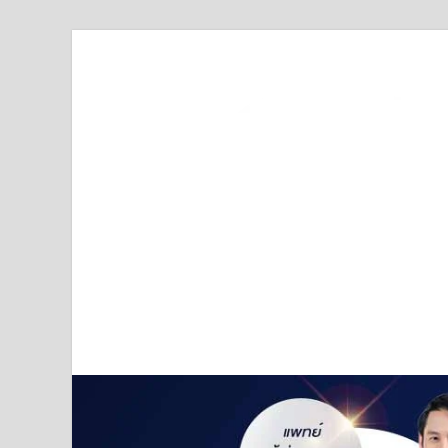
Truststoreonline
บริษัทด้านสื่อ/ข่าวสารใน กรุงเทพมหานคร ประเทศไ