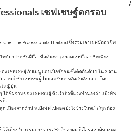
fessionals เชฟเชษฐ์ตกรอบ
terChef The Professionals Thailand ซึ่งรวมเอาเชฟมืออาชีพ
n Chef มาประชันฝีมือ เพื่อค้นหาสุดยอดเชฟมืออาชีพเพียง
ง เชฟเชษฐ์ กับเมนู แอปเปิลรักกัน ซึ่งติดอันดับ 1 ใน 3 จาน
ิมจานนี้ ซึ่ง เชฟเชษฐ์ ไม่ยอมรับการตัดสินดังกล่าว โดย
นญี่ปุ่น
 ได้ชิมจานของ เชฟเชษฐ์ ซึ่งเจ้าตัวชี้แจงทำนองว่า แป้งพัฟ
รก็ดี
่สุก เนื่องจากถ้านำแป้งพัฟไปทอด ยังไงข้างในจะไม่สุก ต้อง
์ โต้เถียงกับกรรมการว่า รสชาติของผม ก็คือรสชาติของผม