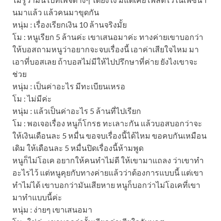
นมาแล้ว แล้วคนมาขุดกัน
หนุ่ม : เรื่องเรียกเงิน 10 ล้านจริงมั้ย
โม : หนูเรียก 5 ล้านค่ะ เขาเสนอมาค่ะ ทางค่ายเขาบอกว่า
ให้บอสถามหนูว่าอยากจะจบเรื่องนี้ เอาค่าเสียใจไหม มา
เอาที่บอสเลย ถ้าบอสไม่มีให้ไปปรึกษาที่ค่าย ยังไงเขาจะ
ช่วย
หนุ่ม : เป็นค่าอะไร มีทะเบียนเหรอ
โม : ไม่มีค่ะ
หนุ่ม : แล้วเป็นค่าอะไร 5 ล้านที่ไปเรียก
โม : พอเจอเรื่อง หนูก็โกรธ ทะเลาะกัน แล้วบอสบอกว่าจะ
ให้เงินเดือนละ 5 หมื่น ขอจบเรื่องนี้ได้ไหม ขอคบกันเหมือน
เดิม ให้เดือนละ 5 หมื่นปิดเรื่องนี้ห้ามพูด
หนูก็ไม่โอเค อยากให้คนทำไม่ดี ให้เขามาแถลง ว่าเขาทำ
อะไรไว้ แต่หนูคุยกับทางค่ายแล้วว่าต้องการแบบนี้ แต่เขา
ทำไม่ได้ เขาบอกว่ามันเสียหาย หนูก็บอกว่าไม่โอเคที่เขา
มาทำแบบนี้ค่ะ
หนุ่ม : ง่ายๆ เขาเสนอมา