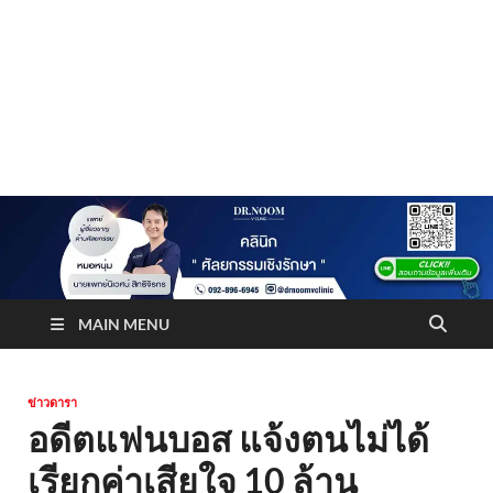
Truststoreonline
บริษัทด้านสื่อ/ข่าวสารใน กรุงเทพมหานคร ประเทศไทย
MAIN MENU
ข่าวดารา
อดีตแฟนบอส แจ้งตนไม่ได้
เรียกค่าเสียใจ 10 ล้าน