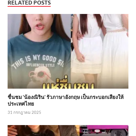
RELATED POSTS
ชื่นชม ‘น้องณิริน’ รัวภาษาอังกฤษ เป็นกระบอกเสียงให้
ประเทศไทย
31 กรกฎาคม 2025