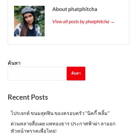
About phatphitcha
View all posts by phatphitcha →
ค้นหา
ค้นหา
Recent Posts
โปรเจกต์ ขนมสุดฟิน ของครอบครัว “นิคกี้ พลิ้ม”
ด่วนหลายสื่อเผย แพทองธาร ประกาศฟ้าผ่า ลาออก
หัวหน้าพรรคเพื่อไทย!