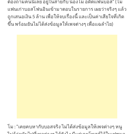
ต้องถามคนนี้เลย อยู่ในสายกับ น้องโม อดีตแฟนบอส” (โม
แฟนเก่าบอสโฟนอินเข้ามาตอบในรายการ เผยว่าจริงๆ แล้ว
ถูกเสนอเงิน 5 ล้าน เพื่อให้จบเรื่องนี้ และเป็นค่าเสียใจที่เกิด
ขึ้น พร้อมยันไม่ได้ส่งข้อมูลให้เพจต่างๆ เพื่อแฉลำไย)
โม : “เคยคบหากับบอสจริง ไม่ได้ส่งข้อมูลให้เพจต่างๆ หนู
ไม่รู้ว่ามันไปที่เพจต่างๆ ได้ยังไง มีแต่เคยโพสต์ไว้ในเฟซนา