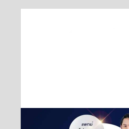
Truststoreonline
บริษัทด้านสื่อ/ข่าวสารใน กรุงเทพมหานคร ประเทศไ