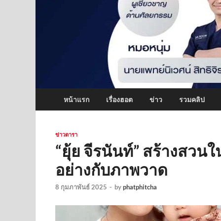
หน้าแรก
เรื่องฮอต
ข่าว
รวมคลิป
ข่าวดารา
“ยุ้ย จีรนันท์” สร้างสวน
อย่างกับภาพวาด
8 กุมภาพันธ์ 2025
-
by
phatphitcha