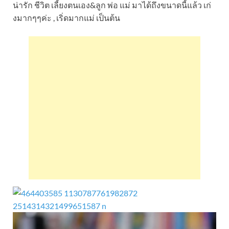
น่ารัก ชีวิต เลี้ยงตนเอง&ลูก พ่อ แม่ มาได้ถึงขนาดนี้แล้ว เก่
งมากๆๆค่ะ , เริ่ดมากแม่ เป็นต้น