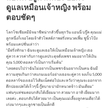
ดูแลเหมือนเจ้าหญิง พร้อม
ตอบชัดๆ
โลกโซเชียลมีมิจฉาชีพน่ากลัวขึ้นทุกวัน แอนนี่ บรู๊ค คุณแม่
ลูกหนึ่งก็เจอโดยเจ้าตัวโพสต์ภาพฝรั่งหนวดเฟิ้ม ชูนิ้วโป้ง
พร้อมแคปชั่นเล่าว่า
“มีฝรั่งทักมา ฉันจะดูแลเธอให้เป็นเหมือนเจ้าหญิง เธอ
คู่ควร ควรค่ากับการดูแลประดุจดั่งเพชร ผมอยากให้เงิน
คุณ 5,000 ดอลลาร์เป็นการเริ่มต้น”
“เลยตอบไปว่าฉันไม่อยากเป็นเพชรฉันอยากเป็นคน ฉันมี
ความสุขเกินกว่าสแกมเมอร์อย่างเธอจะคู่ควร จงเก็บ 5,000
ดอลลาร์ของเธอไว้เติมเน็ตต่อไปและหวังว่าคุณจะออกจาก
ตึกปอยเปตได้เร็วๆนี้ กู๊ดบาย บ่ามักหนวดจ้าว มันเดียม”
แฟนๆแห่ชมตอบกลับได้เยี่ยมมาก สวยมาก อาทิ เยี่ยมมาก
เลยค่ะ , ตอบกลับได้สวยมาก เป็นคุณแม่เลี้ยงลูกคนเดียวได้
เก่งมากๆและลูกชายเป็นเด็กดี