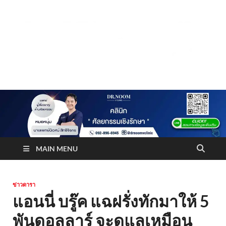
Truststoreonline
บริษัทด้านสื่อ/ข่าวสารใน กรุงเทพมหานคร ประเทศไทย
MAIN MENU
ข่าวดารา
แอนนี่ บรู๊ค แฉฝรั่งทักมาให้ 5
พันดอลลาร์ จะดูแลเหมือน