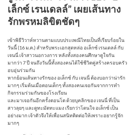
เล็กซ์ เรนเดลล์” เผยเส้นทาง
รักพรหมลิขิตชัดๆ
เข้าพิธีวิวาห์หวานตามแบบประเพณีไทยเป็นที่เรียบร้อยใน
วันนี้ (16 ม.ค.) สำหรับพระเอกสุดหล่อ อเล็กซ์ เรนเดลล์ กับ
เจนนี่ เจ้าสาวนอกวงการ หลังทั้งสองคนศึกษาดูใจกัน
มากว่า 7 ปี จนถึงวันนี้ทั้งสองคนได้ใช้ชีวิตคู่สร้างครอบครัว
อบอุ่นร่วมกัน
หากย้อนเส้นทางรักของ อเล็กซ์ กับ เจนนี่ ต้องบอกว่าน่ารัก
มากๆ เริ่มต้นเมื่อตอนเด็กๆ ทั้งสองคนเจอกันจากการทำ
กิจกรรมร่วมกันของโรงเรียน
และมาเจอกันอีกครั้งตอนโต ด้วยบุคลิกของ เจนนี่ ที่เป็น
สาวลุยๆ และดูทะมัดทะแมง เรียกว่าโดนใจ อเล็กซ์ เป็น
อย่างมาก เจ้าตัวจึงให้เพื่อนสนิทติดต่อให้เพราะอยากรู้จัก
มากๆ