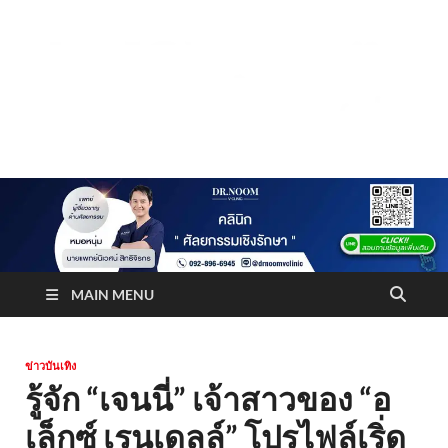
Truststoreonline
บริษัทด้านสื่อ/ข่าวสารใน กรุงเทพมหานคร ประเทศไทย
MAIN MENU
ข่าวบันเทิง
รู้จัก “เจนนี่” เจ้าสาวของ “อ
เล็กซ์ เรนเดลล์” โปรไฟล์เริ่ด