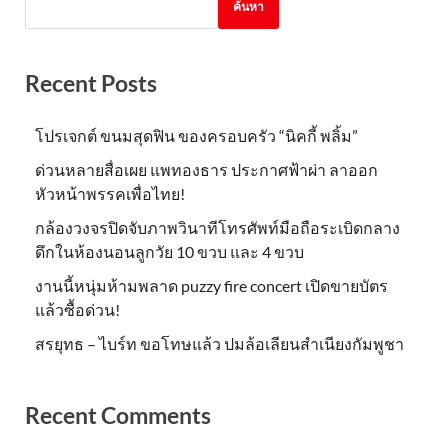
ค้นหา
Recent Posts
โปรเจกต์ ขนมสุดฟิน ของครอบครัว “นิคกี้ พลิ้ม”
ด่วนหลายสื่อเผย แพทองธาร ประกาศฟ้าผ่า ลาออก
หัวหน้าพรรคเพื่อไทย!
กล้องวงจรปิดจับภาพวินาทีโทรศัพท์มือถือระเบิดกลาง
ดึกในห้องนอนลูกวัย 10 ขวบ และ 4 ขวบ
งานนี้หนุ่มห้ามพลาด puzzy fire concert เปิดขายบัตร
แล้วซื้อด่วน!
สรยุทธ – ไบร์ท ขอโทษแล้ว ปมล้อเลียนสำเนียงกัมพูชา
Recent Comments