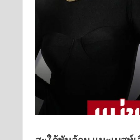
สะใภ้พันล้าน แนะเบสท์