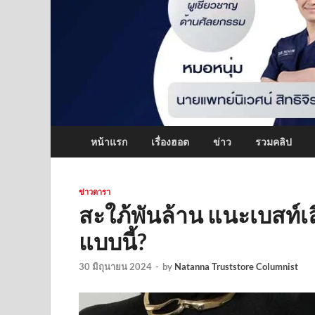
หน้าแรก
เรื่องฮอต
ข่าว
รวมคลิป
ข่าวดารา
สะใภ้พันล้าน แนะเบสท์
แบบนี้?
30 มิถุนายน 2024
-
by
Natanna Truststore Columnist