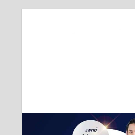
Truststoreonline
บริษัทด้านสื่อ/ข่าวสารใน กรุงเทพมหานคร ประเทศไ