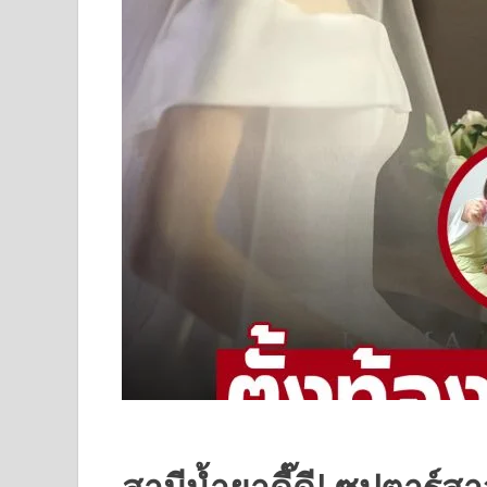
สามีน้ำยาดี๊ดี! ซุปตาร์