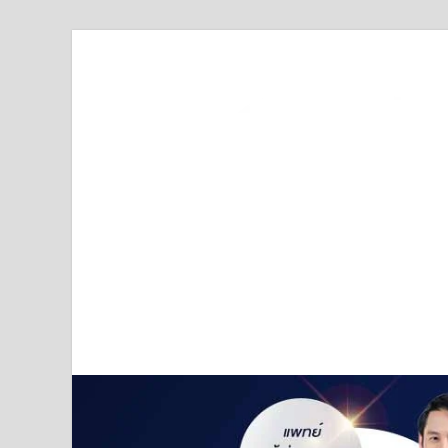
Truststoreonline
บริษัทด้านสื่อ/ข่าวสารใน กรุงเทพมหานคร ประเทศไ