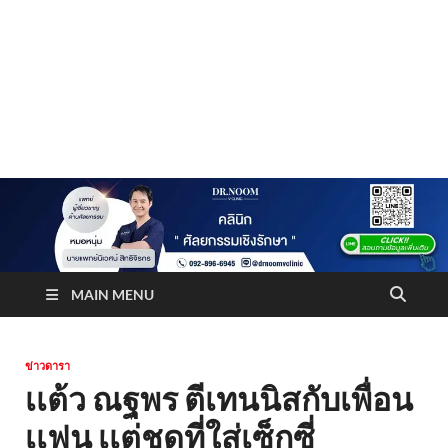
Truststoreonline
บริษัทด้านสื่อ/ข่าวสารใน กรุงเทพมหานคร ประเทศไทย
MAIN MENU
ข่าวดารา
เเต้ว ณฐพร ตีเทนนิสกับเพื่อน
เเฟน เเต่ชุดที่ใส่เซ็กซี่