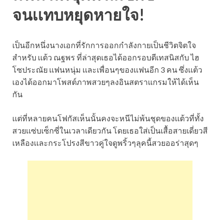
จนเเทบหยุดหายใจ!
เป็นอีกหนึ่งนางเอกที่รักการออกกำลังกายเป็นชีวิตจิตใจ
สำหรับ เเต้ว ณฐพร ที่ล่าสุดเธอได้ออกรอบตีเทสนิสกับ ไฮ
โซประณัย เเฟนหนุ่ม เเละเพื่อนๆของเเฟนอีก 3 คน ซึ่งเเต้ว
เองได้ออกมาโพสต์ภาพสวยๆลงอินสตราแกรมให้ได้เห็น
กัน
เเต่ที่หลายคนโฟกัสเห็นนั้นคงจะหนีไม่พ้นชุดของเเต้วที่ทั้ง
สวยเเซ่บเซ็กซี่ในเวลาเดียวกัน โดยเธอใส่เป็นเสื้อสายเดี่ยวสี
เหลืองเเละกระโปรงสีขาวคู่ใจดูพริ้วๆลุคนี้สวยออร่าสุดๆ