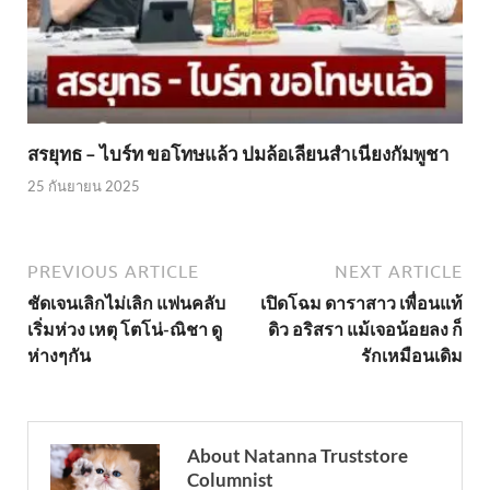
สรยุทธ – ไบร์ท ขอโทษแล้ว ปมล้อเลียนสำเนียงกัมพูชา
25 กันยายน 2025
PREVIOUS ARTICLE
NEXT ARTICLE
ชัดเจนเลิกไม่เลิก แฟนคลับ
เปิดโฉม ดาราสาว เพื่อนแท้
เริ่มห่วง เหตุ โตโน่-ณิชา ดู
ดิว อริสรา แม้เจอน้อยลง ก็
ห่างๆกัน
รักเหมือนเดิม
About Natanna Truststore
Columnist