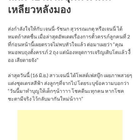
เหลียวหลังมอง
ส่งกำลังใจให้กับ เจนนี่-รัชนก สุวรรณเกตุ หรือเจนนี่ ได้
หมดถ้าสดชื่น เมื่อล่าสุดอัพเดตเรื่องการตั้วครรภ์ลูกคนที่ 2
ที่ก่อนหน้านี้เผยตรวจไม่พบหัวใจแล้ว ต่อมาเผยว่า “คุณ
หมอพบถุงตั้งครรภ์ 2 ถุง แต่น้องหยุดการเจริญเติบโตแล้ว งื้
ออ เสียดายจัง”
ล่าสุดวันนี้ (16 มิ.ย.) สาวเจนนี่ ได้โพสต์เฟสบุ๊ก เผยภาพสวยๆ
แต่งชุดเดรสสีฟ้า ส่งลูกๆที่จากไป โดยระบุข้อความบอกว่า
“วันนี้มาทำบุญให้เด็กๆน้าาาา โชคดีนะทุกคน หากโชค
ชะตามีจริง ไว้กลับมากันใหม่น้าาา”