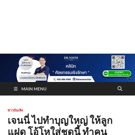
Truststoreonline
บริษัทด้านสื่อ/ข่าวสารใน กรุงเทพมหานคร ประเทศไทย
MAIN MENU
ข่าวบันเทิง
เจนนี่ ไปทำบุญใหญ่ ให้ลูก
แฝด โอ้โหใส่ชุดนี้ ทำคน