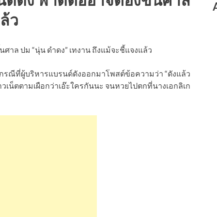
ล้ว
ึ้นศาล ปม “นุ่น ดำดง” เทงาน ถึงแม้จะชี้แจงแล้ว
รณีที่ผู้บริหารแบรนด์ดังออกมาโพสต์ข้อความว่า “ดังแล้ว
วเน็ตตามเผือกว่าเอ๊ะใครกันนะ จนหวยไปตกที่นางเอกลิเก