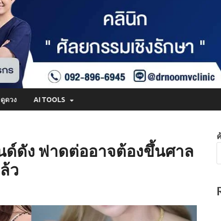
ดูดวง
AI TOOLS
ค
บรนด์ดัง ฟาดต่ออาจต้องขึ้นศาล
ล้ว