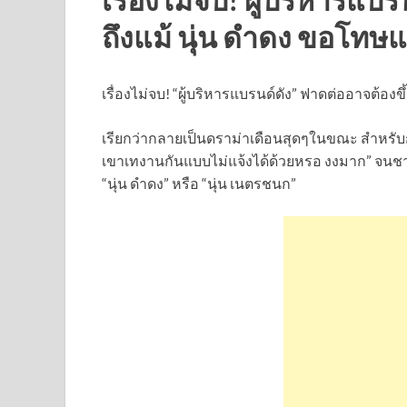
ถึงแม้ นุ่น ดำดง ขอโทษแ
เรื่องไม่จบ! “ผู้บริหารแบรนด์ดัง” ฟาดต่ออาจต้องข
เรียกว่ากลายเป็นดราม่าเดือนสุดๆในขณะ สำหรับก
เขาเทงานกันแบบไม่แจ้งได้ด้วยหรอ งงมาก” จนชา
“นุ่น ดำดง” หรือ “นุ่น เนตรชนก”