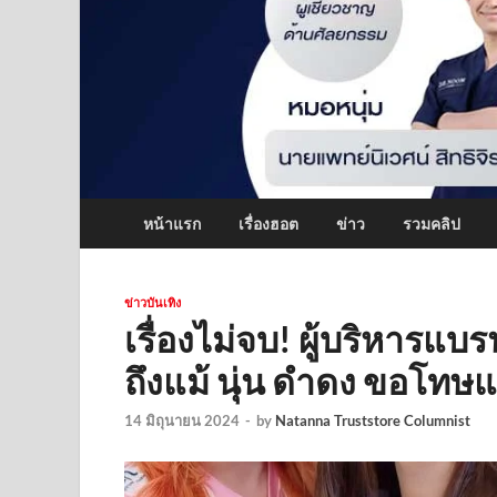
หน้าแรก
เรื่องฮอต
ข่าว
รวมคลิป
ข่าวบันเทิง
เรื่องไม่จบ! ผู้บริหารแ
ถึงแม้ นุ่น ดำดง ขอโทษแ
14 มิถุนายน 2024
-
by
Natanna Truststore Columnist