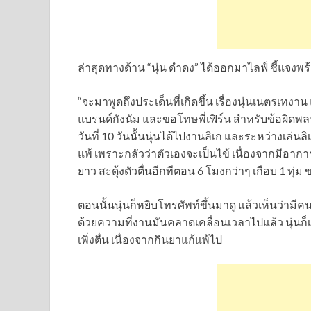
ล่าสุดทางด้าน “นุ่น ดำดง” ได้ออกมาไลฟ์ ชี้แจงพร้
“จะมาพูดถึงประเด็นที่เกิดขึ้น เรื่องนุ่นเนตรเท
แบรนด์กังนัม และขอโทษพี่เฟิร์น สำหรับข้อผิดพลาดที
วันที่ 10 วันนั้นนุ่นได้ไปงานลิเก และระหว่างเล่นล
แพ้ เพราะกลัวว่าตัวเองจะเป็นไข้ เนื่องจากมีอาการคร
ยาว สะดุ้งตัวตื่นอีกทีตอน 6 โมงกว่าๆ เกือบ 1 ทุ่ม ข
ตอนนั้นนุ่นก็หยิบโทรศัพท์ขึ้นมาดู แล้วเห็นว่าม
ด้วยความที่งานมันคลาดเคลื่อนเวลาไปแล้ว นุ่นก็
เพิ่งตื่น เนื่องจากกินยาแก้แพ้ไป