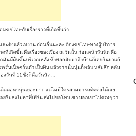
อมขอโทษกับเรื่องราวที่เกิดขึ้นว่า
งาน และดังแล้วเทงาน ก่อนอื่นนะคะ ต้องขอโทษทางผู้บริการ
่เกิดขึ้น คือเรื่องของเรื่อง ณ วันนั้น ก่อนหน้าวันนัด คือ
ิเกมันมีผื่นขึ้นบริเวณหลัง ซึ่งพอกลับมาถึงบ้านก็เลยกินยาแก้
ั่นเนื้อครั่นตัว เป็นผื่น แล้วจากนั้นนุ่นก็หลับ หลับลึก หลับ
องวันที่ 11 ซึ่งก็คือวันนัด …
ีคนติดต่อหานุ่นเยอะมาก แต่ไม่มีใครสามมารถติดต่อได้เลย
เลยรีบส่งไปหาพี่เฟิร์น ส่งไปขอโทษเขา บอกเขาไปตรงๆ ว่า