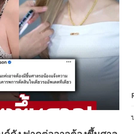
ไ
บรนด์ดัง ฟาดต่ออาจต้องขึ้นศาล