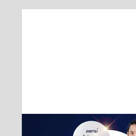
Truststoreonline
บริษัทด้านสื่อ/ข่าวสารใน กรุงเทพมหานคร ประเทศไ